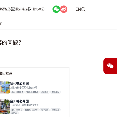
EN
房源租赁
投诉建议
德必家园
们
套的问题？
出租推荐
昭化德必易园
上海市长宁区昭化路357号
面积 12466㎡
分割 43-150㎡
花园办公
共享空间
金汇德必易园
上海市闵行区吴中路1366号
面积 6851㎡
分割 52-900m²
闹中取静
绿色生态
庭院式