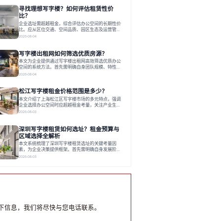
员工体验，倾向于提供全包式服务的办公空间。专业
寻找理想写字楼？如何评估租赁性价
运营方通过空间优化与社群服务，助力企业成长，推
动市场向多元化、高性价比方向发展。近年来，西安
比？
写字楼市场呈现出租金持续调整的态势，这一现象引
企业选址需超越租金，综合评估办公空间的长期性价
发了的广泛关注。作为西部重要
比。应从区位交通、空间品质、园区生态及运营管理
四个核心维度权衡财务支出与长期价值回报。理想的
2026-08-04
办公地点应能融合企业文化，通过优质环境、配套服
务及社群资源赋能业务增长，实现成本与价值的平
写字楼出租网如何筛选优质房源？
衡。对于许多正在成长或寻求稳定发展的企业而言，
寻找一处合适的办公空间是一项至关重要的决策。这
本文为企业提供通过写字楼出租网高效筛选优质办公
不仅关系到团队的日常工作效率与协作氛围，更直接
空间的系统方法。首先需明确自身团队规模、特性、
影响着企业的品牌形象、运营成本
预算等核心需求。线上筛选时，应深入解读房源参
2026-08-04
数、费用构成、配套服务及运营细节，并重视园区产
业生态与交通区位价值。同时，需考察运营方的品牌
松江写字楼租金价格范围是多少？
背景与持续服务能力。完成线上初选后，必须进行线
下实地验证，核对空间实景、测试设施、感受园区氛
本文介绍了上海松江区写字楼市场的多元特点，强调
围并确认合同条款，从而做出精确决策。在数字化时
企业选择办公空间时应超越租金考量，关注产业生态
代，写字楼出租网已成为企业寻找
与综合服务。文章分析了市场概况、影响空间价值的
2026-08-03
因素，并指出现代企业更需能促进发展的平台型空
间。之后，以德必集团为例，说明运营方如何通过构
深圳写字楼租赁如何选址？租金预算与
建服务生态助力企业成长，建议企业系统评估需求与
长期价值，选择匹配的发展载体。对于许多寻求在上
区域选择全解析
海松江区设立或扩展办公空间的企业而言，了解该区
本文系统梳理了深圳写字楼租赁选址的关键考量因
域的写字楼市场概况是决策的首先
素，为企业决策提供框架。首先需明确自身发展阶
段、团队规模和文化特质等核心需求。深圳多中心商
2026-08-03
务区各具特色：福田CBD高端成熟，南山科技园创新
活力强，前海具政策优势。除传统写字楼外，创意产
业园注重生态与社群，适合文创、科技类企业。评估
具体空间时，应关注布局实用性、配套设施及绿色环
境。谈判签约需审慎处理租期、费用等合同条款。选
址是综合性战略决策，旨在让办公
下信息，我们将尽快与您电话联系。