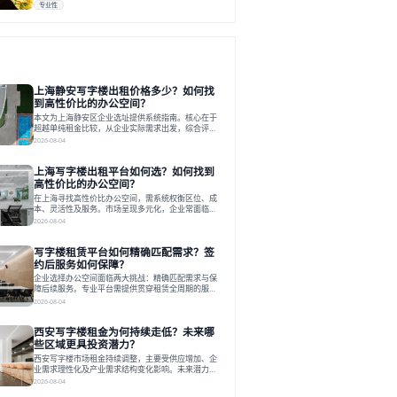
专业性
上海静安写字楼出租价格多少？如何找
到高性价比的办公空间？
本文为上海静安区企业选址提供系统指南。核心在于
超越单纯租金比较，从企业实际需求出发，综合评估
交通、硬件、空间弹性、配套服务及产业生态等多维
2026-08-04
度价值，以实现成本与功能的挺好组合。文章提出打
破固定工位思维，采用精装灵活空间与共享配套以提
上海写字楼出租平台如何选？如何找到
升性价比，并通过不同规模企业的实际案例加以说
明。之后指出，专业运营服务商提供的稳定环境、社
高性价比的办公空间？
群活动与产业集聚等增值服务，是很大化空间价值、
在上海寻找高性价比办公空间，需系统权衡区位、成
助力企业成长的关键。对于许多在
本、灵活性及服务。市场呈现多元化，企业常面临租
赁流程复杂、隐性成本高等挑战。选择平台时，应评
2026-08-04
估其专业性、产品多样性与服务完整性。以德必为
例，其提供从空间到生态的解决方案，通过特色园
写字楼租赁平台如何精确匹配需求？签
区、灵活产品和丰富配套，满足不同企业需求。企业
应明确自身需求，实地考察，选择能支持长期发展、
约后服务如何保障？
提升竞争力的办公空间。在上海寻找合适的办公空
企业选择办公空间面临两大挑战：精确匹配需求与保
间，对于企业行政负责人、中小企业主
障后续服务。专业平台需提供贯穿租赁全周期的服
务，将企业从非核心事务中解放。精确匹配需结合企
2026-08-04
业规模、属性及文化需求，从基础筛选到深度对接；
签约后则需构建覆盖硬件运维、共享配套及专业物业
西安写字楼租金为何持续走低？未来哪
的全周期保障体系。德必集团通过标准化服务与个性
化运营结合，以全国布局和产业生态圈为企业提供稳
些区域更具投资潜力？
定支持，体现了从信息撮合到深度服务的能力转变。
西安写字楼市场租金持续调整，主要受供应增加、企
在为企业寻找办公空间的过程中，
业需求理性化及产业需求结构变化影响。未来潜力区
域集中在产业集聚、交利及城市更新地带，如高新区
2026-08-04
和国际港务区。企业选址更注重综合成本、灵活性与