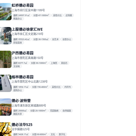
虹桥德必易园
上海市闵行区吴中路1189号
面积 24997.91㎡
分割 47-1000m²
高性价比
近商圈
精装办公
上服德必徐家汇WE
上海市徐汇区文定路218号
面积 35523.42㎡
分割 30-1500㎡
创艺术
创意办公
舒适高效
沪西德必易园
上海市普陀区真南路150号
面积 8377.7㎡
分割 30-1000m²
上海西
真如芯
文创地
格林德必易园
上海市普陀区中山北路1238号
面积 1854.17㎡
分割 150-400m²
高性价比
内环内
庭院办公
德必·波特营
上海市浦东新区商城路889号
面积 20000㎡
分割 20-1000m²
花园独栋
自然赋能
圈层共享
德必法华525
法华镇路525号
面积 5428.17㎡
分割 60-800m²
文化
数字化