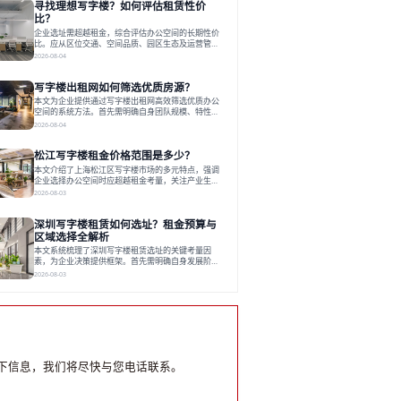
寻找理想写字楼？如何评估租赁性价
运营方通过空间优化与社群服务，助力企业成长，推
动市场向多元化、高性价比方向发展。近年来，西安
比？
写字楼市场呈现出租金持续调整的态势，这一现象引
企业选址需超越租金，综合评估办公空间的长期性价
发了的广泛关注。作为西部重要
比。应从区位交通、空间品质、园区生态及运营管理
四个核心维度权衡财务支出与长期价值回报。理想的
2026-08-04
办公地点应能融合企业文化，通过优质环境、配套服
务及社群资源赋能业务增长，实现成本与价值的平
写字楼出租网如何筛选优质房源？
衡。对于许多正在成长或寻求稳定发展的企业而言，
寻找一处合适的办公空间是一项至关重要的决策。这
本文为企业提供通过写字楼出租网高效筛选优质办公
不仅关系到团队的日常工作效率与协作氛围，更直接
空间的系统方法。首先需明确自身团队规模、特性、
影响着企业的品牌形象、运营成本
预算等核心需求。线上筛选时，应深入解读房源参
2026-08-04
数、费用构成、配套服务及运营细节，并重视园区产
业生态与交通区位价值。同时，需考察运营方的品牌
松江写字楼租金价格范围是多少？
背景与持续服务能力。完成线上初选后，必须进行线
下实地验证，核对空间实景、测试设施、感受园区氛
本文介绍了上海松江区写字楼市场的多元特点，强调
围并确认合同条款，从而做出精确决策。在数字化时
企业选择办公空间时应超越租金考量，关注产业生态
代，写字楼出租网已成为企业寻找
与综合服务。文章分析了市场概况、影响空间价值的
2026-08-03
因素，并指出现代企业更需能促进发展的平台型空
间。之后，以德必集团为例，说明运营方如何通过构
深圳写字楼租赁如何选址？租金预算与
建服务生态助力企业成长，建议企业系统评估需求与
长期价值，选择匹配的发展载体。对于许多寻求在上
区域选择全解析
海松江区设立或扩展办公空间的企业而言，了解该区
本文系统梳理了深圳写字楼租赁选址的关键考量因
域的写字楼市场概况是决策的首先
素，为企业决策提供框架。首先需明确自身发展阶
段、团队规模和文化特质等核心需求。深圳多中心商
2026-08-03
务区各具特色：福田CBD高端成熟，南山科技园创新
活力强，前海具政策优势。除传统写字楼外，创意产
业园注重生态与社群，适合文创、科技类企业。评估
具体空间时，应关注布局实用性、配套设施及绿色环
境。谈判签约需审慎处理租期、费用等合同条款。选
址是综合性战略决策，旨在让办公
下信息，我们将尽快与您电话联系。