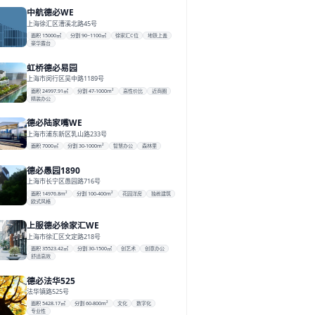
中航德必WE
上海徐汇区漕溪北路45号
面积 15000㎡
分割 90~1100㎡
徐家汇C位
地铁上盖
豪华露台
虹桥德必易园
上海市闵行区吴中路1189号
面积 24997.91㎡
分割 47-1000m²
高性价比
近商圈
精装办公
德必陆家嘴WE
上海市浦东新区乳山路233号
面积 7000㎡
分割 30-1000m²
智慧办公
森林里
德必愚园1890
上海市长宁区愚园路716号
面积 14976.8m²
分割 100-400m²
花园洋房
独栋建筑
欧式风格
上服德必徐家汇WE
上海市徐汇区文定路218号
面积 35523.42㎡
分割 30-1500㎡
创艺术
创意办公
舒适高效
德必法华525
法华镇路525号
面积 5428.17㎡
分割 60-800m²
文化
数字化
专业性