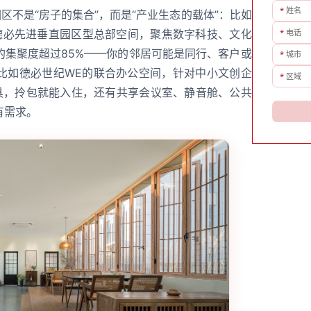
*
姓名
区不是“房子的集合”，而是“产业生态的载体”：比如
德必先进垂直园区型总部空间，聚焦数字科技、文化
*
电话
的集聚度超过85%——你的邻居可能是同行、客户或
*
城市
比如德必世纪WE的联合办公空间，针对中小文创企
*
区域
家具，拎包就能入住，还有共享会议室、静音舱、公共
有需求。