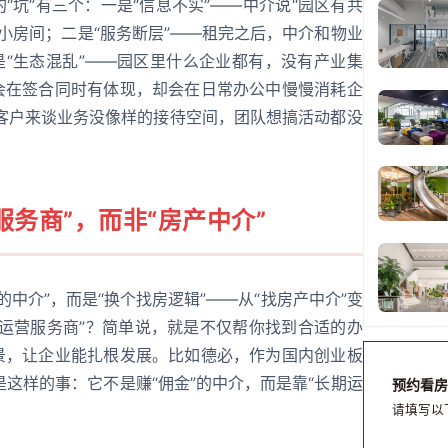
“坑”有三个：一是“信息不实”——中介说“园区有共
小房间；二是“服务断层”——租完之后，中介和物业
是“生态混乱”——园区里什么企业都有，没有产业集
不会在签合同时有体现，却会在日常办公中慢慢消耗企
，客户来谈业务没像样的接待空间，团队想搞活动都没
务商”，而非“房产中介”
中介”，而是“换个找房逻辑”——从“找房产中介”变
业运营服务商”？简单说，就是不仅帮你找到合适的办
场景，让企业能扎根发展。比如德必，作为国内创业板
这样的事：它不是赚“佣金”的中介，而是靠“长期运
预约看房
请填写以