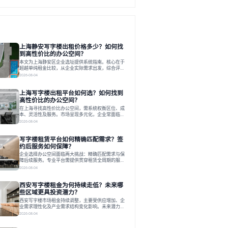
上海静安写字楼出租价格多少？如何找
到高性价比的办公空间？
本文为上海静安区企业选址提供系统指南。核心在于
超越单纯租金比较，从企业实际需求出发，综合评估
交通、硬件、空间弹性、配套服务及产业生态等多维
2026-08-04
度价值，以实现成本与功能的挺好组合。文章提出打
破固定工位思维，采用精装灵活空间与共享配套以提
上海写字楼出租平台如何选？如何找到
升性价比，并通过不同规模企业的实际案例加以说
明。之后指出，专业运营服务商提供的稳定环境、社
高性价比的办公空间？
群活动与产业集聚等增值服务，是很大化空间价值、
在上海寻找高性价比办公空间，需系统权衡区位、成
助力企业成长的关键。对于许多在
本、灵活性及服务。市场呈现多元化，企业常面临租
赁流程复杂、隐性成本高等挑战。选择平台时，应评
2026-08-04
估其专业性、产品多样性与服务完整性。以德必为
例，其提供从空间到生态的解决方案，通过特色园
写字楼租赁平台如何精确匹配需求？签
区、灵活产品和丰富配套，满足不同企业需求。企业
应明确自身需求，实地考察，选择能支持长期发展、
约后服务如何保障？
提升竞争力的办公空间。在上海寻找合适的办公空
企业选择办公空间面临两大挑战：精确匹配需求与保
间，对于企业行政负责人、中小企业主
障后续服务。专业平台需提供贯穿租赁全周期的服
务，将企业从非核心事务中解放。精确匹配需结合企
2026-08-04
业规模、属性及文化需求，从基础筛选到深度对接；
签约后则需构建覆盖硬件运维、共享配套及专业物业
西安写字楼租金为何持续走低？未来哪
的全周期保障体系。德必集团通过标准化服务与个性
化运营结合，以全国布局和产业生态圈为企业提供稳
些区域更具投资潜力？
定支持，体现了从信息撮合到深度服务的能力转变。
西安写字楼市场租金持续调整，主要受供应增加、企
在为企业寻找办公空间的过程中，
业需求理性化及产业需求结构变化影响。未来潜力区
域集中在产业集聚、交利及城市更新地带，如高新区
2026-08-04
和国际港务区。企业选址更注重综合成本、灵活性与
员工体验，倾向于提供全包式服务的办公空间。专业