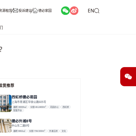
EN
房源租赁
投诉建议
德必家园
们
？
租赁推荐
西虹桥德必易园
上海市青浦区华徐公路605号
面积 36000㎡
分割 40-2400m²
花园办公
西虹桥
配套齐全
德必外滩8号
中山东二路8号
面积 6602㎡
分割 150/200m²
外滩沿岸
文化