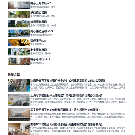
德必上海书城WE
上海市黄浦区湖北路136号
面积 26678.65㎡
分割 50-1400m²
大师设计
潮流文创
垂直园区
沪西德必易园
上海市普陀区真南路150号
面积 8377.7㎡
分割 30-1000m²
上海西
真如芯
文创地
虹桥德必易园
上海市闵行区吴中路1189号
面积 24997.91㎡
分割 47-1000m²
高性价比
近商圈
精装办公
同心德必运动LOFT
上海市虹口区柳营路8号
面积 20000㎡
分割 20-2000㎡
历史感
数字化
文体商旅一体
德必法华525
法华镇路525号
面积 5428.17㎡
分割 60-800m²
文化
数字化
专业性
七宝德必易园
上海闵行区华中路6号
面积 25000㎡
分割 50-14000m²
近商圈
近轨交
全配套
德必老洋行1913
哈尔滨路160号
面积 7136㎡
分割 280-386㎡
老洋房
花园露台
最新文章
上海静安写字楼出租价格多少？如何找到高性价比的办公空间？
本文为上海静安区企业选址提供系统指南。核心在于超越单纯租金比较，从企业实际需求出发，综合评
估交通、硬件、空间弹性、配套服务及产业生态等多维度价值，以实现成本与功能的挺好组合。文章提
出打破固定工位思维，采用精装灵活空间与共享配套以提升性价比，并通过不同规模企业的实际案例加
2026-08-04
以说明。之后指出，专业运营服务商提供的稳定环境、社群活动与产业集聚等增值服务，是很大化空间
上海写字楼出租平台如何选？如何找到高性价比的办公空间？
价值、助力企业成长的关键。对于许多在
在上海寻找高性价比办公空间，需系统权衡区位、成本、灵活性及服务。市场呈现多元化，企业常面临
租赁流程复杂、隐性成本高等挑战。选择平台时，应评估其专业性、产品多样性与服务完整性。以德必
为例，其提供从空间到生态的解决方案，通过特色园区、灵活产品和丰富配套，满足不同企业需求。企
2026-08-04
业应明确自身需求，实地考察，选择能支持长期发展、提升竞争力的办公空间。在上海寻找合适的办公
写字楼租赁平台如何精确匹配需求？签约后服务如何保障？
空间，对于企业行政负责人、中小企业主
企业选择办公空间面临两大挑战：精确匹配需求与保障后续服务。专业平台需提供贯穿租赁全周期的服
务，将企业从非核心事务中解放。精确匹配需结合企业规模、属性及文化需求，从基础筛选到深度对
接；签约后则需构建覆盖硬件运维、共享配套及专业物业的全周期保障体系。德必集团通过标准化服务
2026-08-04
与个性化运营结合，以全国布局和产业生态圈为企业提供稳定支持，体现了从信息撮合到深度服务的能
西安写字楼租金为何持续走低？未来哪些区域更具投资潜力？
力转变。在为企业寻找办公空间的过程中，
西安写字楼市场租金持续调整，主要受供应增加、企业需求理性化及产业需求结构变化影响。未来潜力
区域集中在产业集聚、交利及城市更新地带，如高新区和国际港务区。企业选址更注重综合成本、灵活
性与员工体验，倾向于提供全包式服务的办公空间。专业运营方通过空间优化与社群服务，助力企业成
2026-08-04