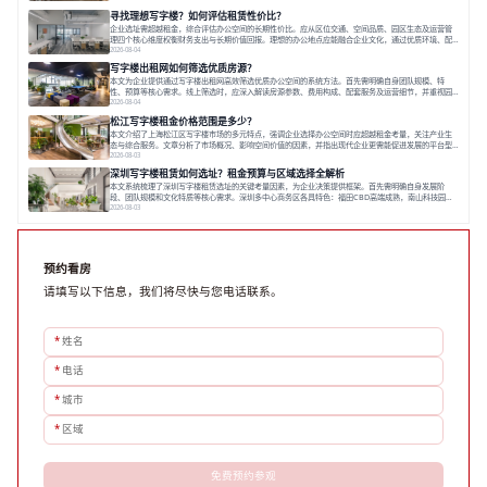
长，推动市场向多元化、高性价比方向发展。近年来，西安写字楼市场呈现出租金持续调整的态势，这
寻找理想写字楼？如何评估租赁性价比？
一现象引发了的广泛关注。作为西部重要
企业选址需超越租金，综合评估办公空间的长期性价比。应从区位交通、空间品质、园区生态及运营管
理四个核心维度权衡财务支出与长期价值回报。理想的办公地点应能融合企业文化，通过优质环境、配
套服务及社群资源赋能业务增长，实现成本与价值的平衡。对于许多正在成长或寻求稳定发展的企业而
2026-08-04
言，寻找一处合适的办公空间是一项至关重要的决策。这不仅关系到团队的日常工作效率与协作氛围，
写字楼出租网如何筛选优质房源？
更直接影响着企业的品牌形象、运营成本
本文为企业提供通过写字楼出租网高效筛选优质办公空间的系统方法。首先需明确自身团队规模、特
性、预算等核心需求。线上筛选时，应深入解读房源参数、费用构成、配套服务及运营细节，并重视园
区产业生态与交通区位价值。同时，需考察运营方的品牌背景与持续服务能力。完成线上初选后，必须
2026-08-04
进行线下实地验证，核对空间实景、测试设施、感受园区氛围并确认合同条款，从而做出精确决策。在
松江写字楼租金价格范围是多少？
数字化时代，写字楼出租网已成为企业寻找
本文介绍了上海松江区写字楼市场的多元特点，强调企业选择办公空间时应超越租金考量，关注产业生
态与综合服务。文章分析了市场概况、影响空间价值的因素，并指出现代企业更需能促进发展的平台型
空间。之后，以德必集团为例，说明运营方如何通过构建服务生态助力企业成长，建议企业系统评估需
2026-08-03
求与长期价值，选择匹配的发展载体。对于许多寻求在上海松江区设立或扩展办公空间的企业而言，了
深圳写字楼租赁如何选址？租金预算与区域选择全解析
解该区域的写字楼市场概况是决策的首先
本文系统梳理了深圳写字楼租赁选址的关键考量因素，为企业决策提供框架。首先需明确自身发展阶
段、团队规模和文化特质等核心需求。深圳多中心商务区各具特色：福田CBD高端成熟，南山科技园创
新活力强，前海具政策优势。除传统写字楼外，创意产业园注重生态与社群，适合文创、科技类企业。
2026-08-03
评估具体空间时，应关注布局实用性、配套设施及绿色环境。谈判签约需审慎处理租期、费用等合同条
款。选址是综合性战略决策，旨在让办公
预约看房
请填写以下信息，我们将尽快与您电话联系。
*
姓名
*
电话
*
城市
*
区域
免费预约参观