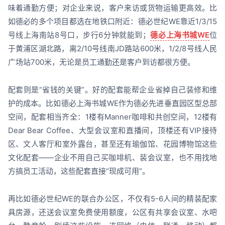
味着通勤方便；对企业来说，客户来访或货物运输更高效。比
如德必的多个项目都选在地铁口附近：德必世纪WE靠近1/3/15
号线上海南站8号口，步行6分钟就能到；
德必上海书城WE
位
于黄浦区湖北路，离2/10号线南JD路站600米，1/2/8号线人民
广场站700米，无论是员工通勤还是客户到访都很方便。
配套则是“省钱的关键”。好的配套能帮企业省掉自己装修和维
护的成本。比如德必上海书城WE作为德必先进垂直园区型总部
空间，配套相当齐全：1楼有Manner咖啡和共创空间，12楼有
Dear Bear Coffee、大型会议室和直播间，顶楼还有VIP接待
区、文人客厅和室外露台，甚至还有瑜伽馆、花园博物馆这些
文化配套——企业不用自己买咖啡机、装会议室，也不用找地
方搞员工活动，这些配套直接“现成可用”。
再比如德必世纪WE的联合办公区，不仅有5-6人间的精装配家
具房源，还送会议室免费使用额度，公区有共享会议室、水吧