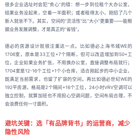
很多企业选址时会犯“贪心”的错：想一步到位租个大办公室，
结果业务没起来，空着一半面积；或者租得太小，刚招了几个
新人就坐不下。其实，空间的“灵活性”比“大小”更重要——能根
据业务发展调整，才是真正的“省钱”。
德必的房源设计就很注重这一点。比如德必上海书城WE的
1706室，原本是33工位+7个隔断，但可以改造增加到50+工
位，企业如果业务扩张，不用换办公室，直接调整布局就行；
1704室是12-16个工位+1个小仓库，适合刚起步的中小企业，
既满足当前需求，也留了扩容的空间。再比如德必世纪WE的
192平房源，格局是2个隔间+16个工位，24小时VRV空调可以
独立控制，就算加班也不用担心空调问题，空间布局合理，不
会浪费任何一寸面积。
避坑关键：选「有品牌背书」的运营商，减少
隐性风险