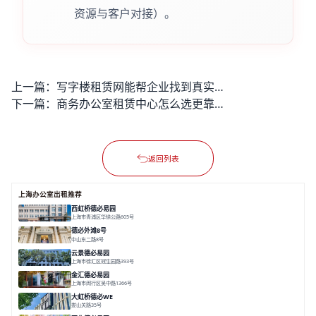
资源与客户对接）。
上一篇：
写字楼租赁网能帮企业找到真实无套路、高匹配的办公房源吗？
下一篇：
商务办公室租赁中心怎么选更靠谱？能解决企业哪些办公核心痛点？
返回列表
上海办公室出租推荐
西虹桥德必易园
上海市青浦区华徐公路605号
面积 36000㎡
分割 40-2400m²
花园办公
西虹桥
配套齐全
德必外滩8号
中山东二路8号
面积 6602㎡
分割 150/200m²
外滩沿岸
文化
云景德必易园
上海市徐汇区冠生园路393号
面积 2781㎡
分割 60-500㎡
花园办公
精装办公
共享空间
金汇德必易园
上海市闵行区吴中路1366号
面积 6851㎡
分割 52-900m²
闹中取静
绿色生态
庭院式
大虹桥德必WE
娄山关路35号
面积 14976.8㎡
分割 100-1798.54m²
智慧办公
共享空间
花园露台