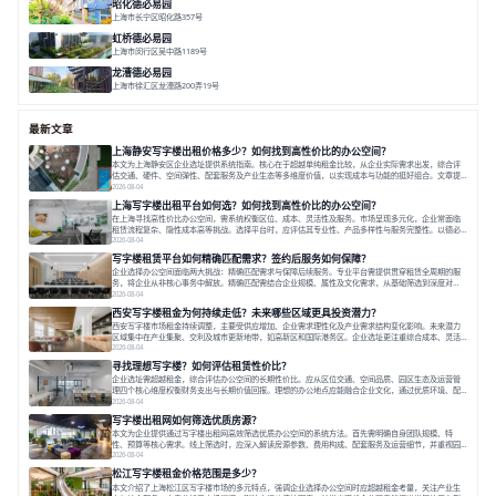
昭化德必易园
上海市长宁区昭化路357号
面积 12466㎡
分割 43-150㎡
花园办公
共享空间
虹桥德必易园
上海市闵行区吴中路1189号
面积 24997.91㎡
分割 47-1000m²
高性价比
近商圈
精装办公
龙漕德必易园
上海市徐汇区龙漕路200弄19号
面积 2352㎡
分割 60-500㎡
地铁为邻
独栋办公
园林风
最新文章
上海静安写字楼出租价格多少？如何找到高性价比的办公空间？
本文为上海静安区企业选址提供系统指南。核心在于超越单纯租金比较，从企业实际需求出发，综合评
估交通、硬件、空间弹性、配套服务及产业生态等多维度价值，以实现成本与功能的挺好组合。文章提
出打破固定工位思维，采用精装灵活空间与共享配套以提升性价比，并通过不同规模企业的实际案例加
2026-08-04
以说明。之后指出，专业运营服务商提供的稳定环境、社群活动与产业集聚等增值服务，是很大化空间
上海写字楼出租平台如何选？如何找到高性价比的办公空间？
价值、助力企业成长的关键。对于许多在
在上海寻找高性价比办公空间，需系统权衡区位、成本、灵活性及服务。市场呈现多元化，企业常面临
租赁流程复杂、隐性成本高等挑战。选择平台时，应评估其专业性、产品多样性与服务完整性。以德必
为例，其提供从空间到生态的解决方案，通过特色园区、灵活产品和丰富配套，满足不同企业需求。企
2026-08-04
业应明确自身需求，实地考察，选择能支持长期发展、提升竞争力的办公空间。在上海寻找合适的办公
写字楼租赁平台如何精确匹配需求？签约后服务如何保障？
空间，对于企业行政负责人、中小企业主
企业选择办公空间面临两大挑战：精确匹配需求与保障后续服务。专业平台需提供贯穿租赁全周期的服
务，将企业从非核心事务中解放。精确匹配需结合企业规模、属性及文化需求，从基础筛选到深度对
接；签约后则需构建覆盖硬件运维、共享配套及专业物业的全周期保障体系。德必集团通过标准化服务
2026-08-04
与个性化运营结合，以全国布局和产业生态圈为企业提供稳定支持，体现了从信息撮合到深度服务的能
西安写字楼租金为何持续走低？未来哪些区域更具投资潜力？
力转变。在为企业寻找办公空间的过程中，
西安写字楼市场租金持续调整，主要受供应增加、企业需求理性化及产业需求结构变化影响。未来潜力
区域集中在产业集聚、交利及城市更新地带，如高新区和国际港务区。企业选址更注重综合成本、灵活
性与员工体验，倾向于提供全包式服务的办公空间。专业运营方通过空间优化与社群服务，助力企业成
2026-08-04
长，推动市场向多元化、高性价比方向发展。近年来，西安写字楼市场呈现出租金持续调整的态势，这
寻找理想写字楼？如何评估租赁性价比？
一现象引发了的广泛关注。作为西部重要
企业选址需超越租金，综合评估办公空间的长期性价比。应从区位交通、空间品质、园区生态及运营管
理四个核心维度权衡财务支出与长期价值回报。理想的办公地点应能融合企业文化，通过优质环境、配
套服务及社群资源赋能业务增长，实现成本与价值的平衡。对于许多正在成长或寻求稳定发展的企业而
2026-08-04
言，寻找一处合适的办公空间是一项至关重要的决策。这不仅关系到团队的日常工作效率与协作氛围，
写字楼出租网如何筛选优质房源？
更直接影响着企业的品牌形象、运营成本
本文为企业提供通过写字楼出租网高效筛选优质办公空间的系统方法。首先需明确自身团队规模、特
性、预算等核心需求。线上筛选时，应深入解读房源参数、费用构成、配套服务及运营细节，并重视园
区产业生态与交通区位价值。同时，需考察运营方的品牌背景与持续服务能力。完成线上初选后，必须
2026-08-04
进行线下实地验证，核对空间实景、测试设施、感受园区氛围并确认合同条款，从而做出精确决策。在
松江写字楼租金价格范围是多少？
数字化时代，写字楼出租网已成为企业寻找
本文介绍了上海松江区写字楼市场的多元特点，强调企业选择办公空间时应超越租金考量，关注产业生