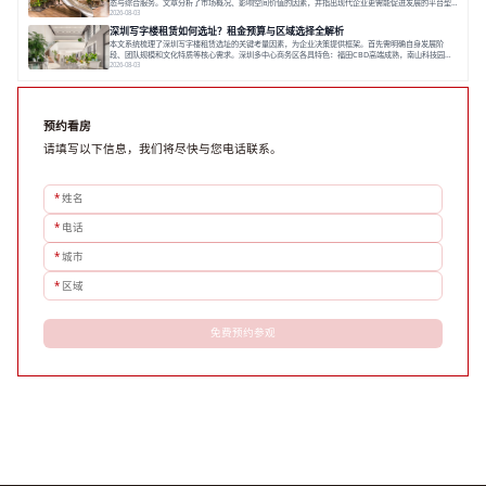
态与综合服务。文章分析了市场概况、影响空间价值的因素，并指出现代企业更需能促进发展的平台型
空间。之后，以德必集团为例，说明运营方如何通过构建服务生态助力企业成长，建议企业系统评估需
2026-08-03
求与长期价值，选择匹配的发展载体。对于许多寻求在上海松江区设立或扩展办公空间的企业而言，了
深圳写字楼租赁如何选址？租金预算与区域选择全解析
解该区域的写字楼市场概况是决策的首先
本文系统梳理了深圳写字楼租赁选址的关键考量因素，为企业决策提供框架。首先需明确自身发展阶
段、团队规模和文化特质等核心需求。深圳多中心商务区各具特色：福田CBD高端成熟，南山科技园创
新活力强，前海具政策优势。除传统写字楼外，创意产业园注重生态与社群，适合文创、科技类企业。
2026-08-03
评估具体空间时，应关注布局实用性、配套设施及绿色环境。谈判签约需审慎处理租期、费用等合同条
款。选址是综合性战略决策，旨在让办公
预约看房
请填写以下信息，我们将尽快与您电话联系。
*
姓名
*
电话
*
城市
*
区域
免费预约参观