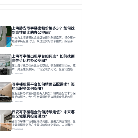
上海静安写字楼出租价格多少？如何找
到高性价比的办公空间？
本文为上海静安区企业选址提供系统指南。核心在于
超越单纯租金比较，从企业实际需求出发，综合评估
交通、硬件、空间弹性、配套服务及产业生态等多维
2026-08-04
度价值，以实现成本与功能的挺好组合。文章提出打
破固定工位思维，采用精装灵活空间与共享配套以提
上海写字楼出租平台如何选？如何找到
升性价比，并通过不同规模企业的实际案例加以说
明。之后指出，专业运营服务商提供的稳定环境、社
高性价比的办公空间？
群活动与产业集聚等增值服务，是很大化空间价值、
在上海寻找高性价比办公空间，需系统权衡区位、成
助力企业成长的关键。对于许多在
本、灵活性及服务。市场呈现多元化，企业常面临租
赁流程复杂、隐性成本高等挑战。选择平台时，应评
2026-08-04
估其专业性、产品多样性与服务完整性。以德必为
例，其提供从空间到生态的解决方案，通过特色园
写字楼租赁平台如何精确匹配需求？签
区、灵活产品和丰富配套，满足不同企业需求。企业
应明确自身需求，实地考察，选择能支持长期发展、
约后服务如何保障？
提升竞争力的办公空间。在上海寻找合适的办公空
企业选择办公空间面临两大挑战：精确匹配需求与保
间，对于企业行政负责人、中小企业主
障后续服务。专业平台需提供贯穿租赁全周期的服
务，将企业从非核心事务中解放。精确匹配需结合企
2026-08-04
业规模、属性及文化需求，从基础筛选到深度对接；
签约后则需构建覆盖硬件运维、共享配套及专业物业
西安写字楼租金为何持续走低？未来哪
的全周期保障体系。德必集团通过标准化服务与个性
化运营结合，以全国布局和产业生态圈为企业提供稳
些区域更具投资潜力？
定支持，体现了从信息撮合到深度服务的能力转变。
西安写字楼市场租金持续调整，主要受供应增加、企
在为企业寻找办公空间的过程中，
业需求理性化及产业需求结构变化影响。未来潜力区
域集中在产业集聚、交利及城市更新地带，如高新区
2026-08-04
和国际港务区。企业选址更注重综合成本、灵活性与
员工体验，倾向于提供全包式服务的办公空间。专业