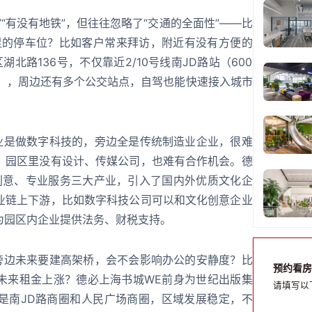
“有没有地铁”，但往往忽略了“交通的全面性”——比
充足的停车位？比如客户常来拜访，附近有没有方便的
湖北路136号，不仅靠近2/10号线南JD路站（600
0米），周边还有多个公交站点，自驾也能快速接入城市
。
企业是做数字科技的，旁边全是传统制造业企业，很难
，园区里没有设计、传媒公司，也难有合作机会。德
创意、专业服务三大产业，引入了国内外优质文化企
业链上下游，比如数字科技公司可以和文化创意企业
为园区内企业提供法务、财税支持。
区旁边未来要建高架桥，会不会影响办公的安静度？比
预约看房
未来租金上涨？德必上海书城WE前身为世纪出版集
请填写以
是南JD路商圈和人民广场商圈，区域发展稳定，不