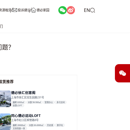
EN
房源租赁
投诉建议
德必家园
们
问题？
租赁推荐
德必徐汇创意阁
上海市徐汇区冠生园路231号
面积 6393㎡
分割 50-500㎡
智慧办公
多元空间
创意LOFT
同心德必运动LOFT
上海市虹口区柳营路8号
面积 20000㎡
分割 20-2000㎡
历史感
数字化
文体商旅一体