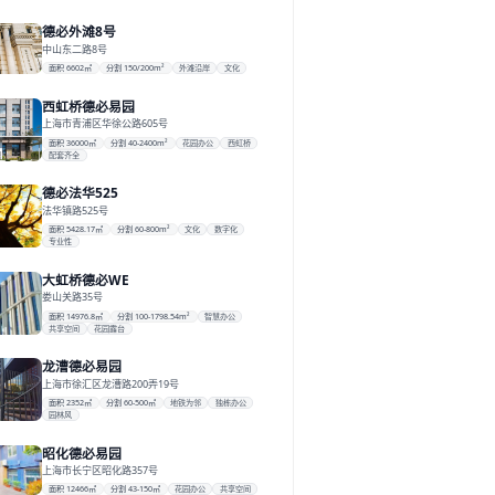
德必外滩8号
中山东二路8号
面积 6602㎡
分割 150/200m²
外滩沿岸
文化
西虹桥德必易园
上海市青浦区华徐公路605号
面积 36000㎡
分割 40-2400m²
花园办公
西虹桥
配套齐全
德必法华525
法华镇路525号
面积 5428.17㎡
分割 60-800m²
文化
数字化
专业性
大虹桥德必WE
娄山关路35号
面积 14976.8㎡
分割 100-1798.54m²
智慧办公
共享空间
花园露台
龙漕德必易园
上海市徐汇区龙漕路200弄19号
面积 2352㎡
分割 60-500㎡
地铁为邻
独栋办公
园林风
昭化德必易园
上海市长宁区昭化路357号
面积 12466㎡
分割 43-150㎡
花园办公
共享空间