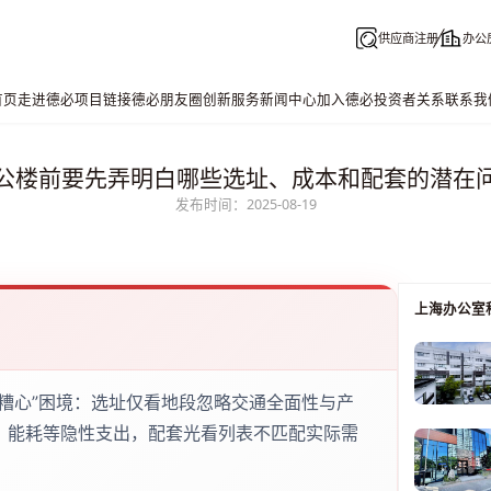
供应商注册
办公
首页
走进德必
项目链接
德必朋友圈
创新服务
新闻中心
加入德必
投资者关系
联系我
公楼前要先弄明白哪些选址、成本和配套的潜在
发布时间：2025-08-19
上海办公室
糟心”困境：选址仅看地段忽略交通全面性与产
、能耗等隐性支出，配套光看列表不匹配实际需