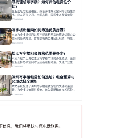
寻找理想写字楼？如何评估租赁性价
运营方通过空间优化与社群服务，助力企业成长，推
动市场向多元化、高性价比方向发展。近年来，西安
比？
写字楼市场呈现出租金持续调整的态势，这一现象引
企业选址需超越租金，综合评估办公空间的长期性价
发了的广泛关注。作为西部重要
比。应从区位交通、空间品质、园区生态及运营管理
四个核心维度权衡财务支出与长期价值回报。理想的
2026-08-04
办公地点应能融合企业文化，通过优质环境、配套服
务及社群资源赋能业务增长，实现成本与价值的平
写字楼出租网如何筛选优质房源？
衡。对于许多正在成长或寻求稳定发展的企业而言，
寻找一处合适的办公空间是一项至关重要的决策。这
本文为企业提供通过写字楼出租网高效筛选优质办公
不仅关系到团队的日常工作效率与协作氛围，更直接
空间的系统方法。首先需明确自身团队规模、特性、
影响着企业的品牌形象、运营成本
预算等核心需求。线上筛选时，应深入解读房源参
2026-08-04
数、费用构成、配套服务及运营细节，并重视园区产
业生态与交通区位价值。同时，需考察运营方的品牌
松江写字楼租金价格范围是多少？
背景与持续服务能力。完成线上初选后，必须进行线
下实地验证，核对空间实景、测试设施、感受园区氛
本文介绍了上海松江区写字楼市场的多元特点，强调
围并确认合同条款，从而做出精确决策。在数字化时
企业选择办公空间时应超越租金考量，关注产业生态
代，写字楼出租网已成为企业寻找
与综合服务。文章分析了市场概况、影响空间价值的
2026-08-03
因素，并指出现代企业更需能促进发展的平台型空
间。之后，以德必集团为例，说明运营方如何通过构
深圳写字楼租赁如何选址？租金预算与
建服务生态助力企业成长，建议企业系统评估需求与
长期价值，选择匹配的发展载体。对于许多寻求在上
区域选择全解析
海松江区设立或扩展办公空间的企业而言，了解该区
本文系统梳理了深圳写字楼租赁选址的关键考量因
域的写字楼市场概况是决策的首先
素，为企业决策提供框架。首先需明确自身发展阶
段、团队规模和文化特质等核心需求。深圳多中心商
2026-08-03
务区各具特色：福田CBD高端成熟，南山科技园创新
活力强，前海具政策优势。除传统写字楼外，创意产
业园注重生态与社群，适合文创、科技类企业。评估
具体空间时，应关注布局实用性、配套设施及绿色环
境。谈判签约需审慎处理租期、费用等合同条款。选
址是综合性战略决策，旨在让办公
下信息，我们将尽快与您电话联系。