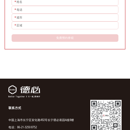
*
姓名
*
电话
*
城市
*
区域
免费预约参观
联系方式
中国上海市长宁区安化路492号长宁德必易园A座8楼
电话：86-21-3250 8752