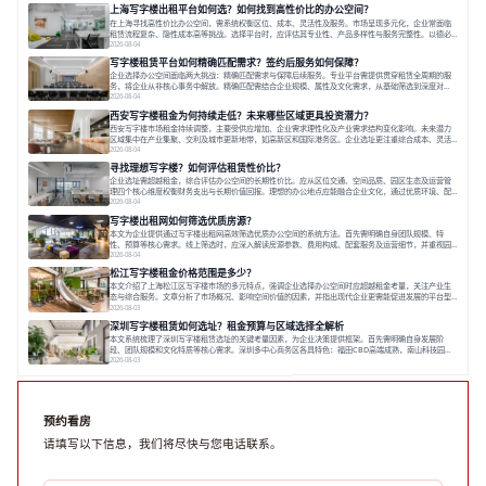
以说明。之后指出，专业运营服务商提供的稳定环境、社群活动与产业集聚等增值服务，是很大化空间
上海写字楼出租平台如何选？如何找到高性价比的办公空间？
价值、助力企业成长的关键。对于许多在
在上海寻找高性价比办公空间，需系统权衡区位、成本、灵活性及服务。市场呈现多元化，企业常面临
租赁流程复杂、隐性成本高等挑战。选择平台时，应评估其专业性、产品多样性与服务完整性。以德必
为例，其提供从空间到生态的解决方案，通过特色园区、灵活产品和丰富配套，满足不同企业需求。企
2026-08-04
业应明确自身需求，实地考察，选择能支持长期发展、提升竞争力的办公空间。在上海寻找合适的办公
写字楼租赁平台如何精确匹配需求？签约后服务如何保障？
空间，对于企业行政负责人、中小企业主
企业选择办公空间面临两大挑战：精确匹配需求与保障后续服务。专业平台需提供贯穿租赁全周期的服
务，将企业从非核心事务中解放。精确匹配需结合企业规模、属性及文化需求，从基础筛选到深度对
接；签约后则需构建覆盖硬件运维、共享配套及专业物业的全周期保障体系。德必集团通过标准化服务
2026-08-04
与个性化运营结合，以全国布局和产业生态圈为企业提供稳定支持，体现了从信息撮合到深度服务的能
西安写字楼租金为何持续走低？未来哪些区域更具投资潜力？
力转变。在为企业寻找办公空间的过程中，
西安写字楼市场租金持续调整，主要受供应增加、企业需求理性化及产业需求结构变化影响。未来潜力
区域集中在产业集聚、交利及城市更新地带，如高新区和国际港务区。企业选址更注重综合成本、灵活
性与员工体验，倾向于提供全包式服务的办公空间。专业运营方通过空间优化与社群服务，助力企业成
2026-08-04
长，推动市场向多元化、高性价比方向发展。近年来，西安写字楼市场呈现出租金持续调整的态势，这
寻找理想写字楼？如何评估租赁性价比？
一现象引发了的广泛关注。作为西部重要
企业选址需超越租金，综合评估办公空间的长期性价比。应从区位交通、空间品质、园区生态及运营管
理四个核心维度权衡财务支出与长期价值回报。理想的办公地点应能融合企业文化，通过优质环境、配
套服务及社群资源赋能业务增长，实现成本与价值的平衡。对于许多正在成长或寻求稳定发展的企业而
2026-08-04
言，寻找一处合适的办公空间是一项至关重要的决策。这不仅关系到团队的日常工作效率与协作氛围，
写字楼出租网如何筛选优质房源？
更直接影响着企业的品牌形象、运营成本
本文为企业提供通过写字楼出租网高效筛选优质办公空间的系统方法。首先需明确自身团队规模、特
性、预算等核心需求。线上筛选时，应深入解读房源参数、费用构成、配套服务及运营细节，并重视园
区产业生态与交通区位价值。同时，需考察运营方的品牌背景与持续服务能力。完成线上初选后，必须
2026-08-04
进行线下实地验证，核对空间实景、测试设施、感受园区氛围并确认合同条款，从而做出精确决策。在
松江写字楼租金价格范围是多少？
数字化时代，写字楼出租网已成为企业寻找
本文介绍了上海松江区写字楼市场的多元特点，强调企业选择办公空间时应超越租金考量，关注产业生
态与综合服务。文章分析了市场概况、影响空间价值的因素，并指出现代企业更需能促进发展的平台型
空间。之后，以德必集团为例，说明运营方如何通过构建服务生态助力企业成长，建议企业系统评估需
2026-08-03
求与长期价值，选择匹配的发展载体。对于许多寻求在上海松江区设立或扩展办公空间的企业而言，了
深圳写字楼租赁如何选址？租金预算与区域选择全解析
解该区域的写字楼市场概况是决策的首先
本文系统梳理了深圳写字楼租赁选址的关键考量因素，为企业决策提供框架。首先需明确自身发展阶
段、团队规模和文化特质等核心需求。深圳多中心商务区各具特色：福田CBD高端成熟，南山科技园创
新活力强，前海具政策优势。除传统写字楼外，创意产业园注重生态与社群，适合文创、科技类企业。
2026-08-03
评估具体空间时，应关注布局实用性、配套设施及绿色环境。谈判签约需审慎处理租期、费用等合同条
款。选址是综合性战略决策，旨在让办公
预约看房
请填写以下信息，我们将尽快与您电话联系。