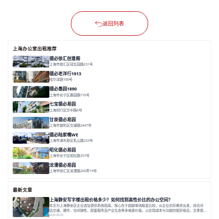
返回列表
上海办公室出租推荐
德必徐汇创意阁
上海市徐汇区冠生园路231号
面积 6393㎡
分割 50-500㎡
智慧办公
多元空间
创意LOFT
德必老洋行1913
哈尔滨路160号
面积 7136㎡
分割 280-386㎡
老洋房
花园露台
德必愚园1890
上海市长宁区愚园路716号
面积 14976.8m²
分割 100-400m²
花园洋房
独栋建筑
欧式风格
七宝德必易园
上海闵行区华中路6号
面积 25000㎡
分割 50-14000m²
近商圈
近轨交
全配套
甘泉德必易园
上海市普陀区交通路2447号
面积 7112.67㎡
分割 50-800m²
高性价比
中环内
近轨交
德必陆家嘴WE
上海市浦东新区乳山路233号
面积 7000㎡
分割 30-1000m²
智慧办公
森林里
昭化德必易园
上海市长宁区昭化路357号
面积 12466㎡
分割 43-150㎡
花园办公
共享空间
龙漕德必易园
上海市徐汇区龙漕路200弄19号
面积 2352㎡
分割 60-500㎡
地铁为邻
独栋办公
园林风
最新文章
上海静安写字楼出租价格多少？如何找到高性价比的办公空间？
本文为上海静安区企业选址提供系统指南。核心在于超越单纯租金比较，从企业实际需求出发，综合评
估交通、硬件、空间弹性、配套服务及产业生态等多维度价值，以实现成本与功能的挺好组合。文章提
出打破固定工位思维，采用精装灵活空间与共享配套以提升性价比，并通过不同规模企业的实际案例加
2026-08-04