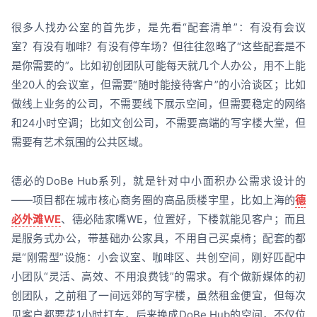
很多人找办公室的首先步，是先看“配套清单”：有没有会议
室？有没有咖啡？有没有停车场？但往往忽略了“这些配套是不
是你需要的”。比如初创团队可能每天就几个人办公，用不上能
坐20人的会议室，但需要“随时能接待客户”的小洽谈区；比如
做线上业务的公司，不需要线下展示空间，但需要稳定的网络
和24小时空调；比如文创公司，不需要高端的写字楼大堂，但
需要有艺术氛围的公共区域。
德必的DoBe Hub系列，就是针对中小面积办公需求设计的
——项目都在城市核心商务圈的高品质楼宇里，比如上海的
德
必外滩WE
、德必陆家嘴WE，位置好，下楼就能见客户；而且
是服务式办公，带基础办公家具，不用自己买桌椅；配套的都
是“刚需型”设施：小会议室、咖啡区、共创空间，刚好匹配中
小团队“灵活、高效、不用浪费钱”的需求。有个做新媒体的初
创团队，之前租了一间远郊的写字楼，虽然租金便宜，但每次
见客户都要花1小时打车，后来换成DoBe Hub的空间，不仅位