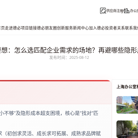
供应商注册
办公
首页
走进德必
项目链接
德必朋友圈
创新服务
新闻中心
加入德必
投资者关系
联系我
要想：怎么选匹配企业需求的场地？再避哪些隐形
发布时间：2025-08-12
上海办公室
小不够”及隐形成本超支困境，核心是“找对”匹
求（初创求灵活、成长求可拓展、成熟求品牌赋