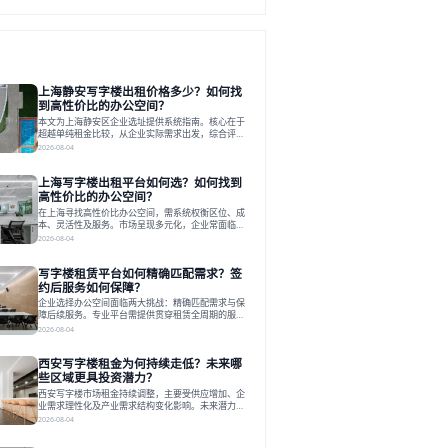
上海静安写字楼出租价格多少？如何找
到高性价比的办公空间？
本文为上海静安区企业选址提供系统指南。核心在于
超越单纯租金比较，从企业实际需求出发，综合评估
交通、硬件、空间弹性、配套服务及产业生态等多维
2026-08-04
度价值，以实现成本与功能的挺好组合。文章提出打
破固定工位思维，采用精装灵活空间与共享配套以提
上海写字楼出租平台如何选？如何找到
升性价比，并通过不同规模企业的实际案例加以说
明。之后指出，专业运营服务商提供的稳定环境、社
高性价比的办公空间？
群活动与产业集聚等增值服务，是很大化空间价值、
在上海寻找高性价比办公空间，需系统权衡区位、成
助力企业成长的关键。对于许多在
本、灵活性及服务。市场呈现多元化，企业常面临租
赁流程复杂、隐性成本高等挑战。选择平台时，应评
2026-08-04
估其专业性、产品多样性与服务完整性。以德必为
例，其提供从空间到生态的解决方案，通过特色园
写字楼租赁平台如何精确匹配需求？签
区、灵活产品和丰富配套，满足不同企业需求。企业
应明确自身需求，实地考察，选择能支持长期发展、
约后服务如何保障？
提升竞争力的办公空间。在上海寻找合适的办公空
企业选择办公空间面临两大挑战：精确匹配需求与保
间，对于企业行政负责人、中小企业主
障后续服务。专业平台需提供贯穿租赁全周期的服
务，将企业从非核心事务中解放。精确匹配需结合企
2026-08-04
业规模、属性及文化需求，从基础筛选到深度对接；
签约后则需构建覆盖硬件运维、共享配套及专业物业
西安写字楼租金为何持续走低？未来哪
的全周期保障体系。德必集团通过标准化服务与个性
化运营结合，以全国布局和产业生态圈为企业提供稳
些区域更具投资潜力？
定支持，体现了从信息撮合到深度服务的能力转变。
西安写字楼市场租金持续调整，主要受供应增加、企
在为企业寻找办公空间的过程中，
业需求理性化及产业需求结构变化影响。未来潜力区
域集中在产业集聚、交利及城市更新地带，如高新区
2026-08-04
和国际港务区。企业选址更注重综合成本、灵活性与
员工体验，倾向于提供全包式服务的办公空间。专业