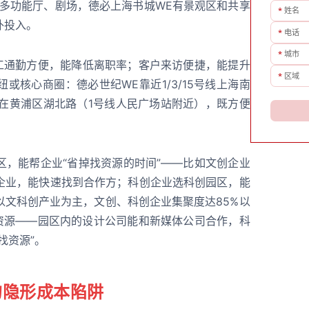
人多功能厅、剧场，德必上海书城WE有景观区和共享
*
姓名
外投入。
*
电话
*
城市
员工通勤方便，能降低离职率；客户来访便捷，能提升
*
区域
或核心商圈：德必世纪WE靠近1/3/15号线上海南
E在黄浦区湖北路（1号线人民广场站附近），既方便
区，能帮企业“省掉找资源的时间”——比如文创企业
企业，能快速找到合作方；科创企业选科创园区，能
以文科创产业为主，文创、科创企业集聚度达85%以
业资源——园区内的设计公司能和新媒体公司合作，科
找资源”。
的隐形成本陷阱