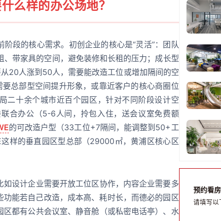
要什么样的办公场地？
前阶段的核心需求。初创企业的核心是“灵活”：团队
短租、带家具的空间，避免装修和长租的压力；成长型
要从20人涨到50人，需要能改造工位或增加隔间的空
：需要总部型空间提升形象，或靠近客户的核心商圈位
局二十余个城市近百个园区，针对不同阶段设计空
楼联合办公（5-6人间，拎包入住，送会议室免费额
WE
的可改造户型（33工位+7隔间，能调整到50+工
这样的垂直园区型总部（29000㎡，黄浦区核心区
比如设计企业需要开放工位区协作，内容企业需要多
预约看房
些功能若自己改造，成本高、耗时长，而德必的园区
请填写以
园区都有公共会议室、静音舱（或私密电话亭）、水