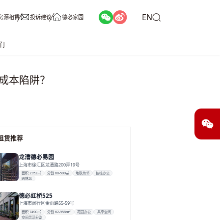
EN
房源租赁
投诉建议
德必家园
们
成本陷阱？
租赁推荐
龙漕德必易园
上海市徐汇区龙漕路200弄19号
面积 2352㎡
分割 60-500㎡
地铁为邻
独栋办公
园林风
德必虹桥525
上海市闵行区金雨路55-59号
面积 7490㎡
分割 62-958m²
花园办公
共享空间
空间灵活分割