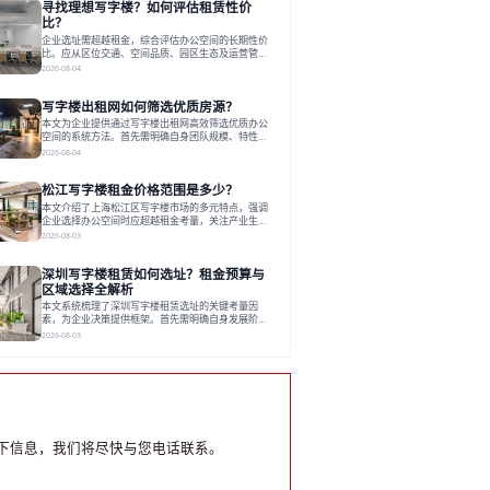
寻找理想写字楼？如何评估租赁性价
运营方通过空间优化与社群服务，助力企业成长，推
动市场向多元化、高性价比方向发展。近年来，西安
比？
写字楼市场呈现出租金持续调整的态势，这一现象引
企业选址需超越租金，综合评估办公空间的长期性价
发了的广泛关注。作为西部重要
比。应从区位交通、空间品质、园区生态及运营管理
四个核心维度权衡财务支出与长期价值回报。理想的
2026-08-04
办公地点应能融合企业文化，通过优质环境、配套服
务及社群资源赋能业务增长，实现成本与价值的平
写字楼出租网如何筛选优质房源？
衡。对于许多正在成长或寻求稳定发展的企业而言，
寻找一处合适的办公空间是一项至关重要的决策。这
本文为企业提供通过写字楼出租网高效筛选优质办公
不仅关系到团队的日常工作效率与协作氛围，更直接
空间的系统方法。首先需明确自身团队规模、特性、
影响着企业的品牌形象、运营成本
预算等核心需求。线上筛选时，应深入解读房源参
2026-08-04
数、费用构成、配套服务及运营细节，并重视园区产
业生态与交通区位价值。同时，需考察运营方的品牌
松江写字楼租金价格范围是多少？
背景与持续服务能力。完成线上初选后，必须进行线
下实地验证，核对空间实景、测试设施、感受园区氛
本文介绍了上海松江区写字楼市场的多元特点，强调
围并确认合同条款，从而做出精确决策。在数字化时
企业选择办公空间时应超越租金考量，关注产业生态
代，写字楼出租网已成为企业寻找
与综合服务。文章分析了市场概况、影响空间价值的
2026-08-03
因素，并指出现代企业更需能促进发展的平台型空
间。之后，以德必集团为例，说明运营方如何通过构
深圳写字楼租赁如何选址？租金预算与
建服务生态助力企业成长，建议企业系统评估需求与
长期价值，选择匹配的发展载体。对于许多寻求在上
区域选择全解析
海松江区设立或扩展办公空间的企业而言，了解该区
本文系统梳理了深圳写字楼租赁选址的关键考量因
域的写字楼市场概况是决策的首先
素，为企业决策提供框架。首先需明确自身发展阶
段、团队规模和文化特质等核心需求。深圳多中心商
2026-08-03
务区各具特色：福田CBD高端成熟，南山科技园创新
活力强，前海具政策优势。除传统写字楼外，创意产
业园注重生态与社群，适合文创、科技类企业。评估
具体空间时，应关注布局实用性、配套设施及绿色环
境。谈判签约需审慎处理租期、费用等合同条款。选
址是综合性战略决策，旨在让办公
下信息，我们将尽快与您电话联系。