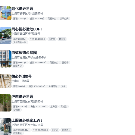
昭化德必易园
上海市长宁区昭化路357号
面积 12466㎡
分割 43-150㎡
花园办公
共享空间
同心德必运动LOFT
上海市虹口区柳营路8号
面积 20000㎡
分割 20-2000㎡
历史感
数字化
文体商旅一体
西虹桥德必易园
上海市青浦区华徐公路605号
面积 36000㎡
分割 40-2400m²
花园办公
西虹桥
配套齐全
德必外滩8号
中山东二路8号
面积 6602㎡
分割 150/200m²
外滩沿岸
文化
沪西德必易园
上海市普陀区真南路150号
面积 8377.7㎡
分割 30-1000m²
上海西
真如芯
文创地
上服德必徐家汇WE
上海市徐汇区文定路218号
面积 35523.42㎡
分割 30-1500㎡
创艺术
创意办公
舒适高效