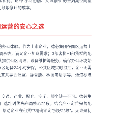
金损耗。这种“小到初创、大到总部”的全周期空间覆
而频繁搬迁的成本。
期运营的安心之选
的办公体验。作为上市企业，德必集团在园区运营上
空调系统，满足企业加班需求；3部客梯+1部货梯的配
队提供公区清洁、设备维护等服务，确保办公环境始
园区配备24小时安保，公共区域实时监控，企业无需
设置共享会议室、静音舱、私密电话亭等，通过标准
策，交通、产业、配套、空间、服务缺一不可。德必集
目选址时优先布局核心地段，结合产业定位完善配
，帮助企业在租赁中精确锁定“挺好地段”。无论是初