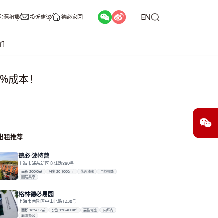
EN
房源租赁
投诉建议
德必家园
们
%成本！
出租推荐
德必·波特营
上海市浦东新区商城路889号
面积 20000㎡
分割 20-1000m²
花园独栋
自然赋能
圈层共享
格林德必易园
上海市普陀区中山北路1238号
面积 1854.17㎡
分割 150-400m²
高性价比
内环内
庭院办公