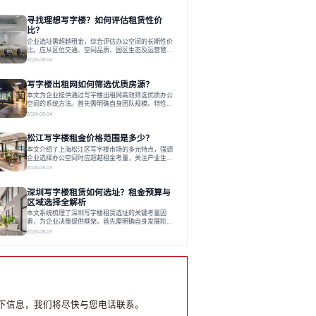
和国际港务区。企业选址更注重综合成本、灵活性与
员工体验，倾向于提供全包式服务的办公空间。专业
寻找理想写字楼？如何评估租赁性价
运营方通过空间优化与社群服务，助力企业成长，推
动市场向多元化、高性价比方向发展。近年来，西安
比？
写字楼市场呈现出租金持续调整的态势，这一现象引
企业选址需超越租金，综合评估办公空间的长期性价
发了的广泛关注。作为西部重要
比。应从区位交通、空间品质、园区生态及运营管理
四个核心维度权衡财务支出与长期价值回报。理想的
2026-08-04
办公地点应能融合企业文化，通过优质环境、配套服
务及社群资源赋能业务增长，实现成本与价值的平
写字楼出租网如何筛选优质房源？
衡。对于许多正在成长或寻求稳定发展的企业而言，
寻找一处合适的办公空间是一项至关重要的决策。这
本文为企业提供通过写字楼出租网高效筛选优质办公
不仅关系到团队的日常工作效率与协作氛围，更直接
空间的系统方法。首先需明确自身团队规模、特性、
影响着企业的品牌形象、运营成本
预算等核心需求。线上筛选时，应深入解读房源参
2026-08-04
数、费用构成、配套服务及运营细节，并重视园区产
业生态与交通区位价值。同时，需考察运营方的品牌
松江写字楼租金价格范围是多少？
背景与持续服务能力。完成线上初选后，必须进行线
下实地验证，核对空间实景、测试设施、感受园区氛
本文介绍了上海松江区写字楼市场的多元特点，强调
围并确认合同条款，从而做出精确决策。在数字化时
企业选择办公空间时应超越租金考量，关注产业生态
代，写字楼出租网已成为企业寻找
与综合服务。文章分析了市场概况、影响空间价值的
2026-08-03
因素，并指出现代企业更需能促进发展的平台型空
间。之后，以德必集团为例，说明运营方如何通过构
深圳写字楼租赁如何选址？租金预算与
建服务生态助力企业成长，建议企业系统评估需求与
长期价值，选择匹配的发展载体。对于许多寻求在上
区域选择全解析
海松江区设立或扩展办公空间的企业而言，了解该区
本文系统梳理了深圳写字楼租赁选址的关键考量因
域的写字楼市场概况是决策的首先
素，为企业决策提供框架。首先需明确自身发展阶
段、团队规模和文化特质等核心需求。深圳多中心商
2026-08-03
务区各具特色：福田CBD高端成熟，南山科技园创新
活力强，前海具政策优势。除传统写字楼外，创意产
业园注重生态与社群，适合文创、科技类企业。评估
具体空间时，应关注布局实用性、配套设施及绿色环
境。谈判签约需审慎处理租期、费用等合同条款。选
址是综合性战略决策，旨在让办公
下信息，我们将尽快与您电话联系。