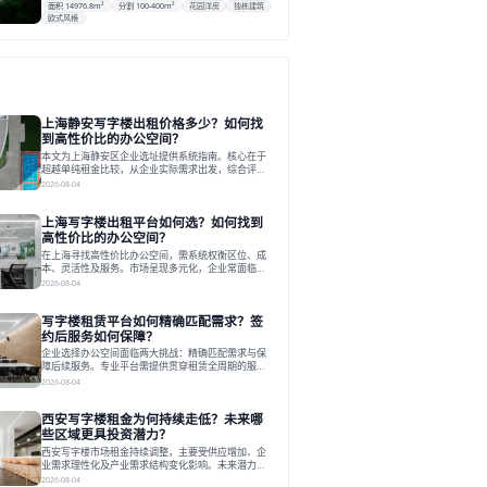
面积 14976.8m²
分割 100-400m²
花园洋房
独栋建筑
欧式风格
上海静安写字楼出租价格多少？如何找
到高性价比的办公空间？
本文为上海静安区企业选址提供系统指南。核心在于
超越单纯租金比较，从企业实际需求出发，综合评估
交通、硬件、空间弹性、配套服务及产业生态等多维
2026-08-04
度价值，以实现成本与功能的挺好组合。文章提出打
破固定工位思维，采用精装灵活空间与共享配套以提
上海写字楼出租平台如何选？如何找到
升性价比，并通过不同规模企业的实际案例加以说
明。之后指出，专业运营服务商提供的稳定环境、社
高性价比的办公空间？
群活动与产业集聚等增值服务，是很大化空间价值、
在上海寻找高性价比办公空间，需系统权衡区位、成
助力企业成长的关键。对于许多在
本、灵活性及服务。市场呈现多元化，企业常面临租
赁流程复杂、隐性成本高等挑战。选择平台时，应评
2026-08-04
估其专业性、产品多样性与服务完整性。以德必为
例，其提供从空间到生态的解决方案，通过特色园
写字楼租赁平台如何精确匹配需求？签
区、灵活产品和丰富配套，满足不同企业需求。企业
应明确自身需求，实地考察，选择能支持长期发展、
约后服务如何保障？
提升竞争力的办公空间。在上海寻找合适的办公空
企业选择办公空间面临两大挑战：精确匹配需求与保
间，对于企业行政负责人、中小企业主
障后续服务。专业平台需提供贯穿租赁全周期的服
务，将企业从非核心事务中解放。精确匹配需结合企
2026-08-04
业规模、属性及文化需求，从基础筛选到深度对接；
签约后则需构建覆盖硬件运维、共享配套及专业物业
西安写字楼租金为何持续走低？未来哪
的全周期保障体系。德必集团通过标准化服务与个性
化运营结合，以全国布局和产业生态圈为企业提供稳
些区域更具投资潜力？
定支持，体现了从信息撮合到深度服务的能力转变。
西安写字楼市场租金持续调整，主要受供应增加、企
在为企业寻找办公空间的过程中，
业需求理性化及产业需求结构变化影响。未来潜力区
域集中在产业集聚、交利及城市更新地带，如高新区
2026-08-04