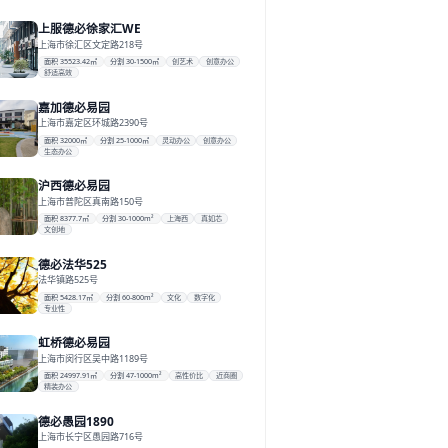
上服德必徐家汇WE
上海市徐汇区文定路218号
面积 35523.42㎡
分割 30-1500㎡
创艺术
创意办公
舒适高效
嘉加德必易园
上海市嘉定区环城路2390号
面积 32000㎡
分割 25-1000㎡
灵动办公
创意办公
生态办公
沪西德必易园
上海市普陀区真南路150号
面积 8377.7㎡
分割 30-1000m²
上海西
真如芯
文创地
德必法华525
法华镇路525号
面积 5428.17㎡
分割 60-800m²
文化
数字化
专业性
虹桥德必易园
上海市闵行区吴中路1189号
面积 24997.91㎡
分割 47-1000m²
高性价比
近商圈
精装办公
德必愚园1890
上海市长宁区愚园路716号