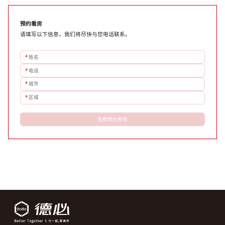
评估具体空间时，应关注布局实用性、配套设施及绿色环境。谈判签约需审慎处理租期、费用等合同条
款。选址是综合性战略决策，旨在让办公
预约看房
请填写以下信息，我们将尽快与您电话联系。
*
姓名
*
电话
*
城市
*
区域
免费预约参观