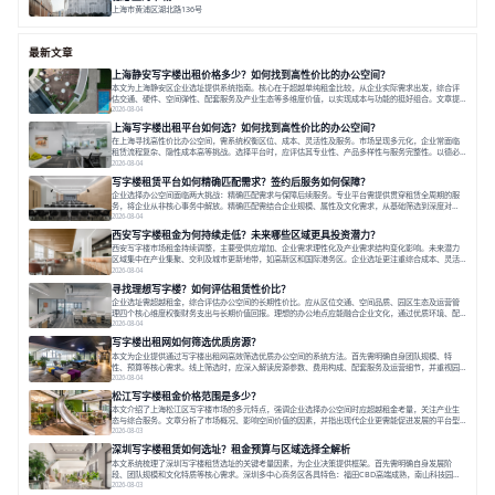
上海市黄浦区湖北路136号
面积 26678.65㎡
分割 50-1400m²
大师设计
潮流文创
垂直园区
最新文章
上海静安写字楼出租价格多少？如何找到高性价比的办公空间？
本文为上海静安区企业选址提供系统指南。核心在于超越单纯租金比较，从企业实际需求出发，综合评
估交通、硬件、空间弹性、配套服务及产业生态等多维度价值，以实现成本与功能的挺好组合。文章提
出打破固定工位思维，采用精装灵活空间与共享配套以提升性价比，并通过不同规模企业的实际案例加
2026-08-04
以说明。之后指出，专业运营服务商提供的稳定环境、社群活动与产业集聚等增值服务，是很大化空间
上海写字楼出租平台如何选？如何找到高性价比的办公空间？
价值、助力企业成长的关键。对于许多在
在上海寻找高性价比办公空间，需系统权衡区位、成本、灵活性及服务。市场呈现多元化，企业常面临
租赁流程复杂、隐性成本高等挑战。选择平台时，应评估其专业性、产品多样性与服务完整性。以德必
为例，其提供从空间到生态的解决方案，通过特色园区、灵活产品和丰富配套，满足不同企业需求。企
2026-08-04
业应明确自身需求，实地考察，选择能支持长期发展、提升竞争力的办公空间。在上海寻找合适的办公
写字楼租赁平台如何精确匹配需求？签约后服务如何保障？
空间，对于企业行政负责人、中小企业主
企业选择办公空间面临两大挑战：精确匹配需求与保障后续服务。专业平台需提供贯穿租赁全周期的服
务，将企业从非核心事务中解放。精确匹配需结合企业规模、属性及文化需求，从基础筛选到深度对
接；签约后则需构建覆盖硬件运维、共享配套及专业物业的全周期保障体系。德必集团通过标准化服务
2026-08-04
与个性化运营结合，以全国布局和产业生态圈为企业提供稳定支持，体现了从信息撮合到深度服务的能
西安写字楼租金为何持续走低？未来哪些区域更具投资潜力？
力转变。在为企业寻找办公空间的过程中，
西安写字楼市场租金持续调整，主要受供应增加、企业需求理性化及产业需求结构变化影响。未来潜力
区域集中在产业集聚、交利及城市更新地带，如高新区和国际港务区。企业选址更注重综合成本、灵活
性与员工体验，倾向于提供全包式服务的办公空间。专业运营方通过空间优化与社群服务，助力企业成
2026-08-04
长，推动市场向多元化、高性价比方向发展。近年来，西安写字楼市场呈现出租金持续调整的态势，这
寻找理想写字楼？如何评估租赁性价比？
一现象引发了的广泛关注。作为西部重要
企业选址需超越租金，综合评估办公空间的长期性价比。应从区位交通、空间品质、园区生态及运营管
理四个核心维度权衡财务支出与长期价值回报。理想的办公地点应能融合企业文化，通过优质环境、配
套服务及社群资源赋能业务增长，实现成本与价值的平衡。对于许多正在成长或寻求稳定发展的企业而
2026-08-04
言，寻找一处合适的办公空间是一项至关重要的决策。这不仅关系到团队的日常工作效率与协作氛围，
写字楼出租网如何筛选优质房源？
更直接影响着企业的品牌形象、运营成本
本文为企业提供通过写字楼出租网高效筛选优质办公空间的系统方法。首先需明确自身团队规模、特
性、预算等核心需求。线上筛选时，应深入解读房源参数、费用构成、配套服务及运营细节，并重视园
区产业生态与交通区位价值。同时，需考察运营方的品牌背景与持续服务能力。完成线上初选后，必须
2026-08-04
进行线下实地验证，核对空间实景、测试设施、感受园区氛围并确认合同条款，从而做出精确决策。在
松江写字楼租金价格范围是多少？
数字化时代，写字楼出租网已成为企业寻找
本文介绍了上海松江区写字楼市场的多元特点，强调企业选择办公空间时应超越租金考量，关注产业生
态与综合服务。文章分析了市场概况、影响空间价值的因素，并指出现代企业更需能促进发展的平台型
空间。之后，以德必集团为例，说明运营方如何通过构建服务生态助力企业成长，建议企业系统评估需
2026-08-03
求与长期价值，选择匹配的发展载体。对于许多寻求在上海松江区设立或扩展办公空间的企业而言，了
深圳写字楼租赁如何选址？租金预算与区域选择全解析
解该区域的写字楼市场概况是决策的首先
本文系统梳理了深圳写字楼租赁选址的关键考量因素，为企业决策提供框架。首先需明确自身发展阶
段、团队规模和文化特质等核心需求。深圳多中心商务区各具特色：福田CBD高端成熟，南山科技园创
新活力强，前海具政策优势。除传统写字楼外，创意产业园注重生态与社群，适合文创、科技类企业。
2026-08-03