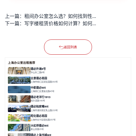
上一篇：
租间办公室怎么选？如何找到性价比高的办公空间？
下一篇：
写字楼租赁价格如何计算？如何找到性价比高的优质写字楼？
返回列表
上海办公室出租推荐
德必外滩8号
中山东二路8号
面积 6602㎡
分割 150/200m²
外滩沿岸
文化
云景德必易园
上海市徐汇区冠生园路393号
面积 2781㎡
分割 60-500㎡
花园办公
精装办公
共享空间
中航德必WE
上海徐汇区漕溪北路45号
面积 15000㎡
分割 90~1100㎡
徐家汇C位
地铁上盖
豪华露台
德必老洋行1913
哈尔滨路160号
面积 7136㎡
分割 280-386㎡
老洋房
花园露台
德必陆家嘴WE
上海市浦东新区乳山路233号
面积 7000㎡
分割 30-1000m²
智慧办公
森林里
昭化德必易园
上海市长宁区昭化路357号
面积 12466㎡
分割 43-150㎡
花园办公
共享空间
大虹桥德必WE
娄山关路35号
面积 14976.8㎡
分割 100-1798.54m²
智慧办公
共享空间
花园露台
德必上海书城WE