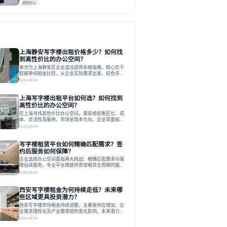
庭院办公
上海静安写字楼出租价格多少？如何找
到高性价比的办公空间？
本文为上海静安区企业选址提供系统指南。核心在于
超越单纯租金比较，从企业实际需求出发，综合评估
交通、硬件、空间弹性、配套服务及产业生态等多维
2026-08-04
度价值，以实现成本与功能的挺好组合。文章提出打
破固定工位思维，采用精装灵活空间与共享配套以提
上海写字楼出租平台如何选？如何找到
升性价比，并通过不同规模企业的实际案例加以说
明。之后指出，专业运营服务商提供的稳定环境、社
高性价比的办公空间？
群活动与产业集聚等增值服务，是很大化空间价值、
在上海寻找高性价比办公空间，需系统权衡区位、成
助力企业成长的关键。对于许多在
本、灵活性及服务。市场呈现多元化，企业常面临租
赁流程复杂、隐性成本高等挑战。选择平台时，应评
2026-08-04
估其专业性、产品多样性与服务完整性。以德必为
例，其提供从空间到生态的解决方案，通过特色园
写字楼租赁平台如何精确匹配需求？签
区、灵活产品和丰富配套，满足不同企业需求。企业
应明确自身需求，实地考察，选择能支持长期发展、
约后服务如何保障？
提升竞争力的办公空间。在上海寻找合适的办公空
企业选择办公空间面临两大挑战：精确匹配需求与保
间，对于企业行政负责人、中小企业主
障后续服务。专业平台需提供贯穿租赁全周期的服
务，将企业从非核心事务中解放。精确匹配需结合企
2026-08-04
业规模、属性及文化需求，从基础筛选到深度对接；
签约后则需构建覆盖硬件运维、共享配套及专业物业
西安写字楼租金为何持续走低？未来哪
的全周期保障体系。德必集团通过标准化服务与个性
化运营结合，以全国布局和产业生态圈为企业提供稳
些区域更具投资潜力？
定支持，体现了从信息撮合到深度服务的能力转变。
西安写字楼市场租金持续调整，主要受供应增加、企
在为企业寻找办公空间的过程中，
业需求理性化及产业需求结构变化影响。未来潜力区
域集中在产业集聚、交利及城市更新地带，如高新区
2026-08-04
和国际港务区。企业选址更注重综合成本、灵活性与