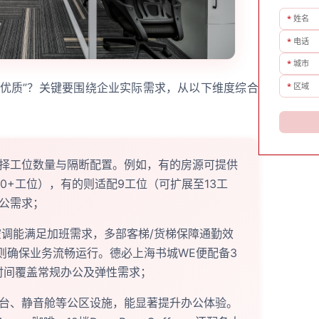
*
姓名
*
电话
*
城市
*
区域
“优质”？关键要围绕企业实际需求，从以下维度综合
择工位数量与隔断配置。例如，有的房源可提供
50+工位），有的则适配9工位（可扩展至13工
公需求；
空调能满足加班需求，多部客梯/货梯保障通勤效
盖则确保业务流畅运行。德必上海书城WE便配备3
时间覆盖常规办公及弹性需求；
台、静音舱等公区设施，能显著提升办公体验。