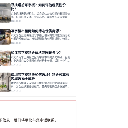
员工体验，倾向于提供全包式服务的办公空间。专业
寻找理想写字楼？如何评估租赁性价
运营方通过空间优化与社群服务，助力企业成长，推
动市场向多元化、高性价比方向发展。近年来，西安
比？
写字楼市场呈现出租金持续调整的态势，这一现象引
企业选址需超越租金，综合评估办公空间的长期性价
发了的广泛关注。作为西部重要
比。应从区位交通、空间品质、园区生态及运营管理
四个核心维度权衡财务支出与长期价值回报。理想的
2026-08-04
办公地点应能融合企业文化，通过优质环境、配套服
务及社群资源赋能业务增长，实现成本与价值的平
写字楼出租网如何筛选优质房源？
衡。对于许多正在成长或寻求稳定发展的企业而言，
寻找一处合适的办公空间是一项至关重要的决策。这
本文为企业提供通过写字楼出租网高效筛选优质办公
不仅关系到团队的日常工作效率与协作氛围，更直接
空间的系统方法。首先需明确自身团队规模、特性、
影响着企业的品牌形象、运营成本
预算等核心需求。线上筛选时，应深入解读房源参
2026-08-04
数、费用构成、配套服务及运营细节，并重视园区产
业生态与交通区位价值。同时，需考察运营方的品牌
松江写字楼租金价格范围是多少？
背景与持续服务能力。完成线上初选后，必须进行线
下实地验证，核对空间实景、测试设施、感受园区氛
本文介绍了上海松江区写字楼市场的多元特点，强调
围并确认合同条款，从而做出精确决策。在数字化时
企业选择办公空间时应超越租金考量，关注产业生态
代，写字楼出租网已成为企业寻找
与综合服务。文章分析了市场概况、影响空间价值的
2026-08-03
因素，并指出现代企业更需能促进发展的平台型空
间。之后，以德必集团为例，说明运营方如何通过构
深圳写字楼租赁如何选址？租金预算与
建服务生态助力企业成长，建议企业系统评估需求与
长期价值，选择匹配的发展载体。对于许多寻求在上
区域选择全解析
海松江区设立或扩展办公空间的企业而言，了解该区
本文系统梳理了深圳写字楼租赁选址的关键考量因
域的写字楼市场概况是决策的首先
素，为企业决策提供框架。首先需明确自身发展阶
段、团队规模和文化特质等核心需求。深圳多中心商
2026-08-03
务区各具特色：福田CBD高端成熟，南山科技园创新
活力强，前海具政策优势。除传统写字楼外，创意产
业园注重生态与社群，适合文创、科技类企业。评估
具体空间时，应关注布局实用性、配套设施及绿色环
境。谈判签约需审慎处理租期、费用等合同条款。选
址是综合性战略决策，旨在让办公
下信息，我们将尽快与您电话联系。