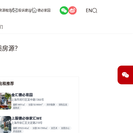
EN
房源租赁
投诉建议
德必家园
们
质房源？
出租推荐
金汇德必易园
上海市闵行区吴中路1366号
面积 6851㎡
分割 52-900m²
闹中取静
绿色生态
庭院式
上服德必徐家汇WE
上海市徐汇区文定路218号
面积 35523.42㎡
分割 30-1500㎡
创艺术
创意办公
舒适高效