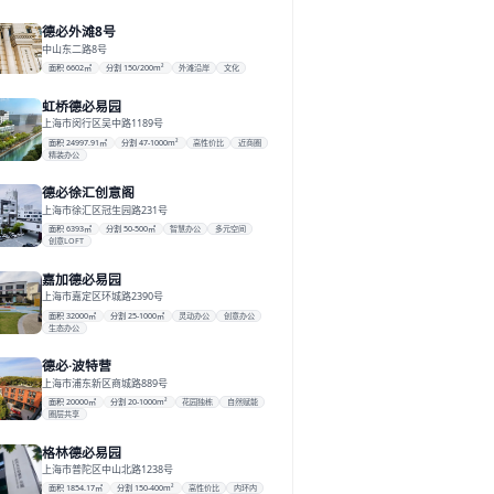
德必外滩8号
中山东二路8号
面积 6602㎡
分割 150/200m²
外滩沿岸
文化
虹桥德必易园
上海市闵行区吴中路1189号
面积 24997.91㎡
分割 47-1000m²
高性价比
近商圈
精装办公
德必徐汇创意阁
上海市徐汇区冠生园路231号
面积 6393㎡
分割 50-500㎡
智慧办公
多元空间
创意LOFT
嘉加德必易园
上海市嘉定区环城路2390号
面积 32000㎡
分割 25-1000㎡
灵动办公
创意办公
生态办公
德必·波特营
上海市浦东新区商城路889号
面积 20000㎡
分割 20-1000m²
花园独栋
自然赋能
圈层共享
格林德必易园
上海市普陀区中山北路1238号
面积 1854.17㎡
分割 150-400m²
高性价比
内环内