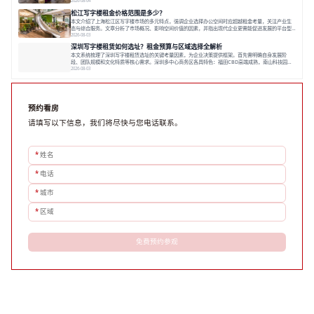
区产业生态与交通区位价值。同时，需考察运营方的品牌背景与持续服务能力。完成线上初选后，必须
2026-08-04
进行线下实地验证，核对空间实景、测试设施、感受园区氛围并确认合同条款，从而做出精确决策。在
松江写字楼租金价格范围是多少？
数字化时代，写字楼出租网已成为企业寻找
本文介绍了上海松江区写字楼市场的多元特点，强调企业选择办公空间时应超越租金考量，关注产业生
态与综合服务。文章分析了市场概况、影响空间价值的因素，并指出现代企业更需能促进发展的平台型
空间。之后，以德必集团为例，说明运营方如何通过构建服务生态助力企业成长，建议企业系统评估需
2026-08-03
求与长期价值，选择匹配的发展载体。对于许多寻求在上海松江区设立或扩展办公空间的企业而言，了
深圳写字楼租赁如何选址？租金预算与区域选择全解析
解该区域的写字楼市场概况是决策的首先
本文系统梳理了深圳写字楼租赁选址的关键考量因素，为企业决策提供框架。首先需明确自身发展阶
段、团队规模和文化特质等核心需求。深圳多中心商务区各具特色：福田CBD高端成熟，南山科技园创
新活力强，前海具政策优势。除传统写字楼外，创意产业园注重生态与社群，适合文创、科技类企业。
2026-08-03
评估具体空间时，应关注布局实用性、配套设施及绿色环境。谈判签约需审慎处理租期、费用等合同条
款。选址是综合性战略决策，旨在让办公
预约看房
请填写以下信息，我们将尽快与您电话联系。
*
姓名
*
电话
*
城市
*
区域
免费预约参观