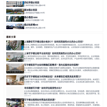
西虹桥德必易园
上海市青浦区华徐公路605号
面积 36000㎡
分割 40-2400m²
花园办公
西虹桥
配套齐全
嘉加德必易园
上海市嘉定区环城路2390号
面积 32000㎡
分割 25-1000㎡
灵动办公
创意办公
生态办公
德必愚园1890
上海市长宁区愚园路716号
面积 14976.8m²
分割 100-400m²
花园洋房
独栋建筑
欧式风格
德必陆家嘴WE
上海市浦东新区乳山路233号
面积 7000㎡
分割 30-1000m²
智慧办公
森林里
最新文章
上海静安写字楼出租价格多少？如何找到高性价比的办公空间？
本文为上海静安区企业选址提供系统指南。核心在于超越单纯租金比较，从企业实际需求出发，综合评
估交通、硬件、空间弹性、配套服务及产业生态等多维度价值，以实现成本与功能的挺好组合。文章提
出打破固定工位思维，采用精装灵活空间与共享配套以提升性价比，并通过不同规模企业的实际案例加
2026-08-04
以说明。之后指出，专业运营服务商提供的稳定环境、社群活动与产业集聚等增值服务，是很大化空间
上海写字楼出租平台如何选？如何找到高性价比的办公空间？
价值、助力企业成长的关键。对于许多在
在上海寻找高性价比办公空间，需系统权衡区位、成本、灵活性及服务。市场呈现多元化，企业常面临
租赁流程复杂、隐性成本高等挑战。选择平台时，应评估其专业性、产品多样性与服务完整性。以德必
为例，其提供从空间到生态的解决方案，通过特色园区、灵活产品和丰富配套，满足不同企业需求。企
2026-08-04
业应明确自身需求，实地考察，选择能支持长期发展、提升竞争力的办公空间。在上海寻找合适的办公
写字楼租赁平台如何精确匹配需求？签约后服务如何保障？
空间，对于企业行政负责人、中小企业主
企业选择办公空间面临两大挑战：精确匹配需求与保障后续服务。专业平台需提供贯穿租赁全周期的服
务，将企业从非核心事务中解放。精确匹配需结合企业规模、属性及文化需求，从基础筛选到深度对
接；签约后则需构建覆盖硬件运维、共享配套及专业物业的全周期保障体系。德必集团通过标准化服务
2026-08-04
与个性化运营结合，以全国布局和产业生态圈为企业提供稳定支持，体现了从信息撮合到深度服务的能
西安写字楼租金为何持续走低？未来哪些区域更具投资潜力？
力转变。在为企业寻找办公空间的过程中，
西安写字楼市场租金持续调整，主要受供应增加、企业需求理性化及产业需求结构变化影响。未来潜力
区域集中在产业集聚、交利及城市更新地带，如高新区和国际港务区。企业选址更注重综合成本、灵活
性与员工体验，倾向于提供全包式服务的办公空间。专业运营方通过空间优化与社群服务，助力企业成
2026-08-04
长，推动市场向多元化、高性价比方向发展。近年来，西安写字楼市场呈现出租金持续调整的态势，这
寻找理想写字楼？如何评估租赁性价比？
一现象引发了的广泛关注。作为西部重要
企业选址需超越租金，综合评估办公空间的长期性价比。应从区位交通、空间品质、园区生态及运营管
理四个核心维度权衡财务支出与长期价值回报。理想的办公地点应能融合企业文化，通过优质环境、配
套服务及社群资源赋能业务增长，实现成本与价值的平衡。对于许多正在成长或寻求稳定发展的企业而
2026-08-04
言，寻找一处合适的办公空间是一项至关重要的决策。这不仅关系到团队的日常工作效率与协作氛围，
写字楼出租网如何筛选优质房源？
更直接影响着企业的品牌形象、运营成本
本文为企业提供通过写字楼出租网高效筛选优质办公空间的系统方法。首先需明确自身团队规模、特
性、预算等核心需求。线上筛选时，应深入解读房源参数、费用构成、配套服务及运营细节，并重视园