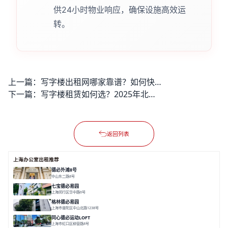
供24小时物业响应，确保设施高效运
转。
上一篇：
写字楼出租网哪家靠谱？如何快速找到高性价比房源？
下一篇：
写字楼租赁如何选？2025年北上广深租金趋势与避坑指南
返回列表
上海办公室出租推荐
德必外滩8号
中山东二路8号
面积 6602㎡
分割 150/200m²
外滩沿岸
文化
七宝德必易园
上海闵行区华中路6号
面积 25000㎡
分割 50-14000m²
近商圈
近轨交
全配套
格林德必易园
上海市普陀区中山北路1238号
面积 1854.17㎡
分割 150-400m²
高性价比
内环内
庭院办公
同心德必运动LOFT
上海市虹口区柳营路8号
面积 20000㎡
分割 20-2000㎡
历史感
数字化
文体商旅一体