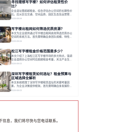
寻找理想写字楼？如何评估租赁性价
运营方通过空间优化与社群服务，助力企业成长，推
动市场向多元化、高性价比方向发展。近年来，西安
比？
写字楼市场呈现出租金持续调整的态势，这一现象引
企业选址需超越租金，综合评估办公空间的长期性价
发了的广泛关注。作为西部重要
比。应从区位交通、空间品质、园区生态及运营管理
四个核心维度权衡财务支出与长期价值回报。理想的
2026-08-04
办公地点应能融合企业文化，通过优质环境、配套服
务及社群资源赋能业务增长，实现成本与价值的平
写字楼出租网如何筛选优质房源？
衡。对于许多正在成长或寻求稳定发展的企业而言，
寻找一处合适的办公空间是一项至关重要的决策。这
本文为企业提供通过写字楼出租网高效筛选优质办公
不仅关系到团队的日常工作效率与协作氛围，更直接
空间的系统方法。首先需明确自身团队规模、特性、
影响着企业的品牌形象、运营成本
预算等核心需求。线上筛选时，应深入解读房源参
2026-08-04
数、费用构成、配套服务及运营细节，并重视园区产
业生态与交通区位价值。同时，需考察运营方的品牌
松江写字楼租金价格范围是多少？
背景与持续服务能力。完成线上初选后，必须进行线
下实地验证，核对空间实景、测试设施、感受园区氛
本文介绍了上海松江区写字楼市场的多元特点，强调
围并确认合同条款，从而做出精确决策。在数字化时
企业选择办公空间时应超越租金考量，关注产业生态
代，写字楼出租网已成为企业寻找
与综合服务。文章分析了市场概况、影响空间价值的
2026-08-03
因素，并指出现代企业更需能促进发展的平台型空
间。之后，以德必集团为例，说明运营方如何通过构
深圳写字楼租赁如何选址？租金预算与
建服务生态助力企业成长，建议企业系统评估需求与
长期价值，选择匹配的发展载体。对于许多寻求在上
区域选择全解析
海松江区设立或扩展办公空间的企业而言，了解该区
本文系统梳理了深圳写字楼租赁选址的关键考量因
域的写字楼市场概况是决策的首先
素，为企业决策提供框架。首先需明确自身发展阶
段、团队规模和文化特质等核心需求。深圳多中心商
2026-08-03
务区各具特色：福田CBD高端成熟，南山科技园创新
活力强，前海具政策优势。除传统写字楼外，创意产
业园注重生态与社群，适合文创、科技类企业。评估
具体空间时，应关注布局实用性、配套设施及绿色环
境。谈判签约需审慎处理租期、费用等合同条款。选
址是综合性战略决策，旨在让办公
下信息，我们将尽快与您电话联系。