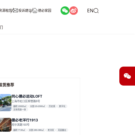
EN
房源租赁
投诉建议
德必家园
们
租赁推荐
同心德必运动LOFT
上海市虹口区柳营路8号
面积 20000㎡
分割 20-2000㎡
历史感
数字化
文体商旅一体
德必老洋行1913
哈尔滨路160号
面积 7136㎡
分割 280-386㎡
老洋房
花园露台