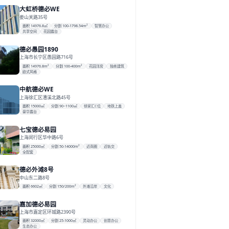
大虹桥德必WE
娄山关路35号
面积 14976.8㎡
分割 100-1798.54m²
智慧办公
共享空间
花园露台
德必愚园1890
上海市长宁区愚园路716号
面积 14976.8m²
分割 100-400m²
花园洋房
独栋建筑
欧式风格
中航德必WE
上海徐汇区漕溪北路45号
面积 15000㎡
分割 90~1100㎡
徐家汇C位
地铁上盖
豪华露台
七宝德必易园
上海闵行区华中路6号
面积 25000㎡
分割 50-14000m²
近商圈
近轨交
全配套
德必外滩8号
中山东二路8号
面积 6602㎡
分割 150/200m²
外滩沿岸
文化
嘉加德必易园
上海市嘉定区环城路2390号
面积 32000㎡
分割 25-1000㎡
灵动办公
创意办公
生态办公