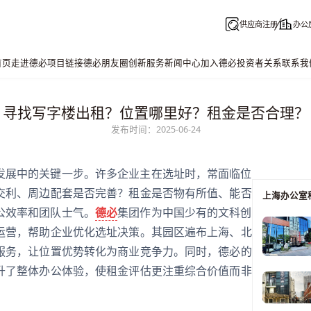
供应商注册
办公
首页
走进德必
项目链接
德必朋友圈
创新服务
新闻中心
加入德必
投资者关系
联系我
寻找写字楼出租？位置哪里好？租金是否合理？
发布时间：2025-06-24
发展中的关键一步。许多企业主在选址时，常面临位
交利、周边配套是否完善？租金是否物有所值、能否
上海办公室
公效率和团队士气。
德必
集团作为中国少有的文科创
运营，帮助企业优化选址决策。其园区遍布上海、北
服务，让位置优势转化为商业竞争力。同时，德必的
升了整体办公体验，使租金评估更注重综合价值而非