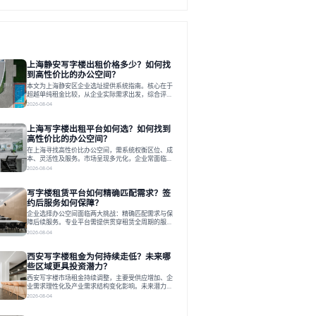
上海静安写字楼出租价格多少？如何找
到高性价比的办公空间？
本文为上海静安区企业选址提供系统指南。核心在于
超越单纯租金比较，从企业实际需求出发，综合评估
交通、硬件、空间弹性、配套服务及产业生态等多维
2026-08-04
度价值，以实现成本与功能的挺好组合。文章提出打
破固定工位思维，采用精装灵活空间与共享配套以提
上海写字楼出租平台如何选？如何找到
升性价比，并通过不同规模企业的实际案例加以说
明。之后指出，专业运营服务商提供的稳定环境、社
高性价比的办公空间？
群活动与产业集聚等增值服务，是很大化空间价值、
在上海寻找高性价比办公空间，需系统权衡区位、成
助力企业成长的关键。对于许多在
本、灵活性及服务。市场呈现多元化，企业常面临租
赁流程复杂、隐性成本高等挑战。选择平台时，应评
2026-08-04
估其专业性、产品多样性与服务完整性。以德必为
例，其提供从空间到生态的解决方案，通过特色园
写字楼租赁平台如何精确匹配需求？签
区、灵活产品和丰富配套，满足不同企业需求。企业
应明确自身需求，实地考察，选择能支持长期发展、
约后服务如何保障？
提升竞争力的办公空间。在上海寻找合适的办公空
企业选择办公空间面临两大挑战：精确匹配需求与保
间，对于企业行政负责人、中小企业主
障后续服务。专业平台需提供贯穿租赁全周期的服
务，将企业从非核心事务中解放。精确匹配需结合企
2026-08-04
业规模、属性及文化需求，从基础筛选到深度对接；
签约后则需构建覆盖硬件运维、共享配套及专业物业
西安写字楼租金为何持续走低？未来哪
的全周期保障体系。德必集团通过标准化服务与个性
化运营结合，以全国布局和产业生态圈为企业提供稳
些区域更具投资潜力？
定支持，体现了从信息撮合到深度服务的能力转变。
西安写字楼市场租金持续调整，主要受供应增加、企
在为企业寻找办公空间的过程中，
业需求理性化及产业需求结构变化影响。未来潜力区
域集中在产业集聚、交利及城市更新地带，如高新区
2026-08-04
和国际港务区。企业选址更注重综合成本、灵活性与
员工体验，倾向于提供全包式服务的办公空间。专业