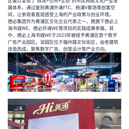
区重点呈现了“政策+空间+生态”的市区两级文化产业发
展体系，通过复刻黄浦外滩FTC、杨浦V聚场等创客空
间，让参观者直观感受上海的产业政策与创业环境。
德必集团
作为黄浦区文化企业代表之一，携旗下
德必上
海书城WE
、
德必外滩WE
等项目的实践成果参展。其
中，德必上海书城WE于2023年被授予黄浦区首个数字
广告产业园区。该园区位于福州路文化街区，由老建筑
改造而成，聚焦数字广告、创意设计等产业方向。