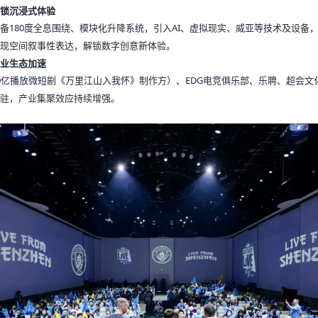
锁沉浸式体验
备180度全息围绕、模块化升降系统，引入AI、虚拟现实、威亚等技术及设备
现空间叙事性表达，解锁数字创意新体验。
业生态加速
0亿播放微短剧《万里江山入我怀》制作方）、EDG电竞俱乐部、乐聘、超会文
驻，产业集聚效应持续增强。