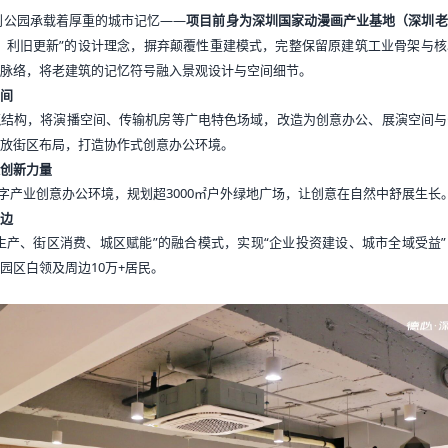
创公园
承载着厚重的城市记忆——
项目前身为深圳国家动漫画产业基地（深圳老
，利旧更新”的设计理念，摒弃颠覆性重建模式，完整保留原建筑工业骨架与
脉络，将老建筑的记忆符号融入景观设计与空间细节。
间
筑结构，将演播空间、传输机房等广电特色场域，改造为创意办公、展演空间与
放街区布局，打造协作式创意办公环境。
创新力量
数字产业创意办公环境，规划超3000㎡户外绿地广场，让创意在自然中舒展生长
边
生产、街区消费、城区赋能”的融合模式，实现“企业投资建设、城市全域受益
园区白领及周边10万+居民。