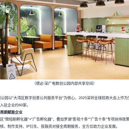
（德必·深广电数创公园内部共享空间）
创公园以“大湾区数字创意公共服务平台”为核心，2025深圳全球招商大会上作
入驻企业约60家。
周期赋能企业
区“微短剧孵化器”+“广告孵化器”，叠加罗湖“影视十条”“广告十条”专项扶持政
核、制作支持、IP衍生、投融资对接全周期服务，全方位助力企业发展。