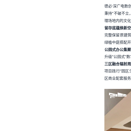
德必·深广电数
秉持“不破不立
理场地内的文化
留存底蕴焕新空
完整保留原建
绿植中庭搭配开
公园式办公集聚
升级“公园式”
三区融合辐射周
项目践行“园区
区商业配套服务