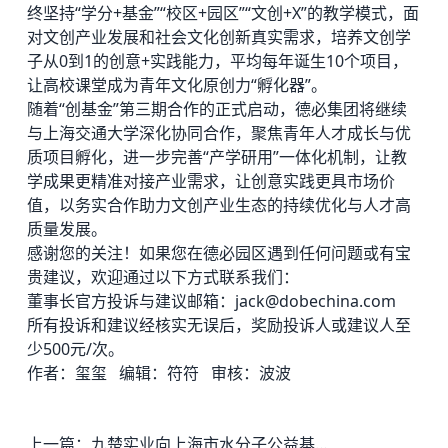
终坚持“学分+基金”“校区+园区”“文创+X”的教学模式，面
对文创产业发展和社会文化创新真实需求，培养文创学
子从0到1的创意+实践能力，平均每年诞生10个项目，
让高校课堂成为青年文化原创力“孵化器”。
随着“创基金”第三期合作的正式启动，德必集团将继续
与上海交通大学深化协同合作，聚焦青年人才成长与优
质项目孵化，进一步完善“产学研用”一体化机制，让教
学成果更精准对接产业需求，让创意实践更具市场价
值，以务实合作助力文创产业生态的持续优化与人才高
质量发展。
感谢您的关注！如果您在
德必园区
遇到任何问题或有宝
贵建议，欢迎通过以下方式联系我们：
董事长官方投诉与建议邮箱：jack@dobechina.com
所有投诉和建议经核实无误后，奖励投诉人或建议人至
少500元/次。
作者：玺玺 编辑：符符 审核：波波
上一篇：
九楚实业向上海市水分子公益基金会捐赠，助力复旦大学大气与海洋科学人才培养