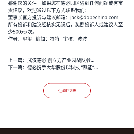
感谢您的关注！如果您在
德必园区
遇到任何问题或有宝
贵建议，欢迎通过以下方式联系我们：
董事长官方投诉与建议邮箱：jack@dobechina.com
所有投诉和建议经核实无误后，奖励投诉人或建议人至
少500元/次。
作者：玺玺 编辑：符符 审核：波波
上一篇：
武汉德必·创立方产业园战队参加湖北省科协“科星计划”嘉年华活动获奖
下一篇：
德必携手大华股份以科技 “赋能”园区，共筑数智化服务新生态
返回列表