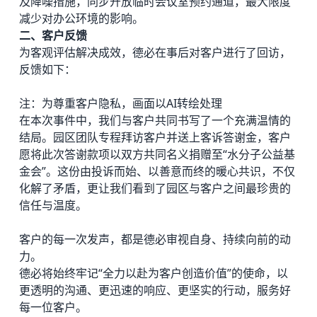
及降噪措施，同步开放临时会议室预约通道，最大限度
减少对办公环境的影响。
二、客户反馈
为客观评估解决成效，德必在事后对客户进行了回访，
反馈如下：
注：为尊重客户隐私，画面以AI转绘处理
在本次事件中，我们与客户共同书写了一个充满温情的
结局。园区团队专程拜访客户并送上客诉答谢金，客户
愿将此次答谢款项以双方共同名义捐赠至“水分子公益基
金会”。这份由投诉而始、以善意而终的暖心共识，不仅
化解了矛盾，更让我们看到了园区与客户之间最珍贵的
信任与温度。
客户的每一次发声，都是德必审视自身、持续向前的动
力。
德必将始终牢记“全力以赴为客户创造价值”的使命，以
更透明的沟通、更迅速的响应、更坚实的行动，服务好
每一位客户。