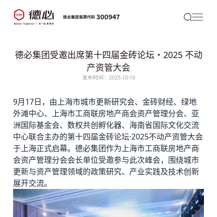
德必集团受邀出席第十四届金砖论坛・2025 不动
产资管大会
发布时间：2025-10-10
9月17日，由上海市城市更新研究会、金砖财经、绿地
外滩中心、上海市工商联房地产商会资产管理分会、亚
洲国际基金会、数权共创孵化器、海南省国际文化交流
中心联合主办的第十四届金砖论坛·2025不动产资管大会
于上海正式启幕。
德必
集团
作为上海市工商联房地产商
会资产管理分会会长单位受邀参与此次峰会，围绕城市
更新与资产管理领域的政策研究、产业实践及技术创新
展开交流。