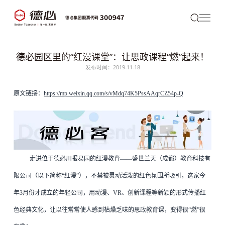
德必园区里的“红漫课堂”：让思政课程“燃”起来！
发布时间：2019-11-18
原文链接：
https://mp.weixin.qq.com/s/vMdq74K5PssAAqrCZ54p-Q
走进位于
德必
川报易园的红漫教育——盛世兰天（成都）教育科技有
限公司（以下简称“红漫”），不禁被灵动活泼的红色氛围所吸引，这家今
年3月份才成立的年轻公司，用动漫、VR、创新课程等新颖的形式传播红
色经典文化，让以往常常使人感到枯燥乏味的思政教育课，变得很“燃”很