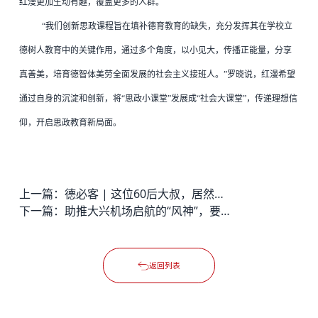
红漫更加生动有趣，覆盖更多的人群。
“我们创新思政课程旨在填补德育教育的缺失，充分发挥其在学校立
德树人教育中的关键作用，通过多个角度，以小见大，传播正能量，分享
真善美，培育德智体美劳全面发展的社会主义接班人。”罗晓说，红漫希望
通过自身的沉淀和创新，将“思政小课堂”发展成“社会大课堂”，传递理想信
仰，开启思政教育新局面。
上一篇：
德必客 | 这位60后大叔，居然靠“二次元”拿了金鸡百花奖
下一篇：
助推大兴机场启航的“风神”，要永远做中国创新的“破风者”
返回列表