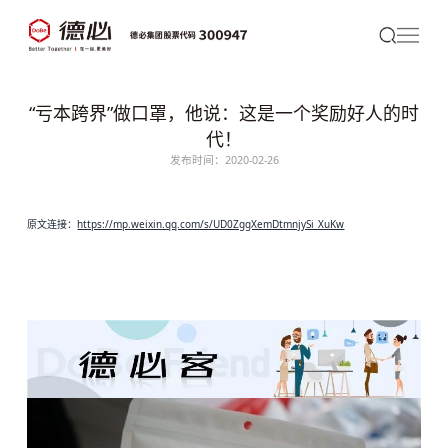
“亏本跨界”做口罩，他说：这是一个奖励好人的时
代！
发布时间：2020-02-26
原文连接：
https://mp.weixin.qq.com/s/UD0ZggXemDtmnjySi_XuKw