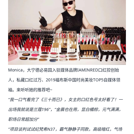
Monica，大宁
德必
易园入驻媒体品牌IAMINRED口红控创始
人，私藏口红过万、2019福布斯中国时尚美妆TOP5自媒体领
袖。来听听她的推荐吧~
“我一口气看完了《三十而已》，女主的口红色号太好看了！一
出场我就说是兰蔻196”，“金晨也在用，显白橘棕，元气满满，
职场日常超加分”
“项目谈判试试纪梵希N37，霸气静静子同款，高级暗红，气场