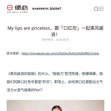
My lips are priceless，跟「口红控」一起乘风破
浪！
发布时间：2020-08-03
原文链接：
https://mp.weixin.qq.com/s/KGDpc8zKsG9SB3RK9c0uSw
《乘风破浪的姐姐》的大火，“姐姐力”登顶热搜，刷爆弹幕，姐
姐们同款口红色号更是“秒空”。职场上，如何用口红搭配出元气
活力or英气飒爽的feel？