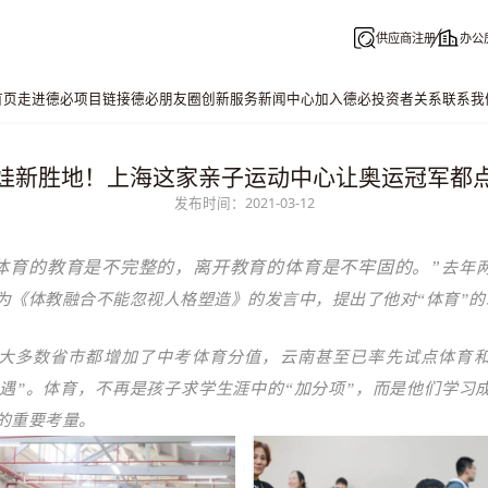
供应商注册
办公
首页
走进德必
项目链接
德必朋友圈
创新服务
新闻中心
加入德必
投资者关系
联系我
娃新胜地！上海这家亲子运动中心让奥运冠军都
发布时间：2021-03-12
体育的教育是不完整的，离开教育的体育是不牢固的。”
去年
为《体教融合不能忽视人格塑造》的发言中，提出了他对“体育”的
大多数省市都增加了中考体育分值，云南甚至已率先试点体育
“待遇”。体育，不再是孩子求学生涯中的“加分项”，而是他们学习
的重要考量。