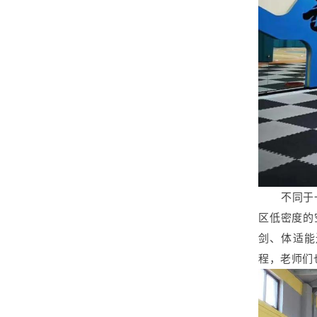
不同于
区低密度的
剑、体适能
程，老师们