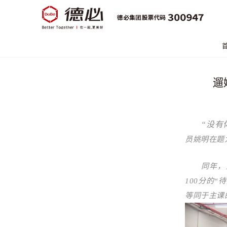
遛
“没有
员姚明在题
同年，
100分的
等同于主课