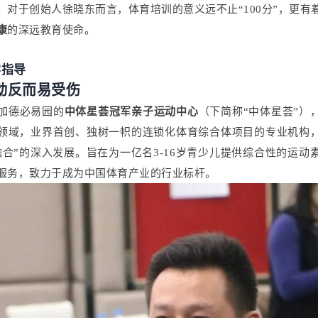
。对于创始人徐晓东而言，体育培训的意义远不止“100分”，更有
康
的深远教育使命。
学指导
动反而易受伤
加
德必易园
的
中体星荟冠军亲子运动中心
（下简称“中体星荟”）
领域，业界首创、独树一帜的连锁化体育综合体项目的专业机构
融合”的深入发展。旨在为一亿名3-16岁青少儿提供综合性的运动
服务，致力于成为中国体育产业的行业标杆。