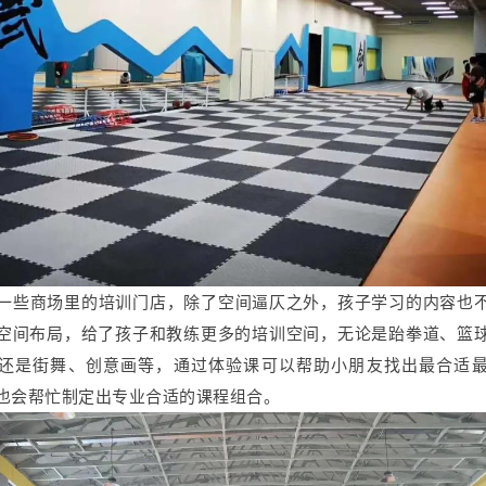
一些商场里的培训门店，除了空间逼仄之外，孩子学习的内容也
空间布局，给了孩子和教练更多的培训空间，无论是跆拳道、篮
还是街舞、创意画等，通过体验课可以帮助小朋友找出最合适
也会帮忙制定出专业合适的课程组合。