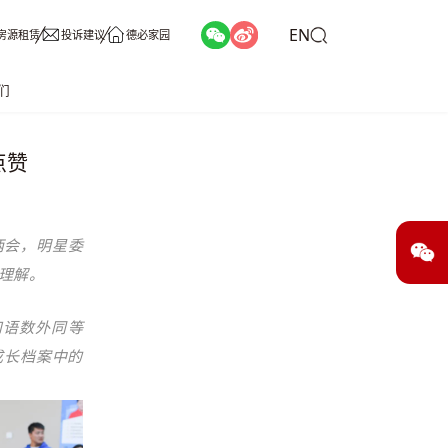
EN
房源租赁
投诉建议
德必家园
们
点赞
两会，明星委
理解。
和语数外同等
成长档案中的