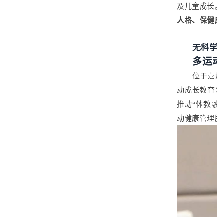
及儿童成长
人格、保健
无科
多运
位于嘉
动成长教育
推动“体教
动健康管理