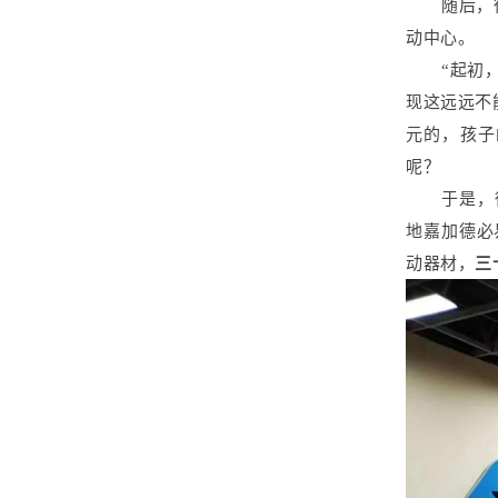
随后，
动中心。
“起初
现这远远不
元的，孩子
呢？
于是，
地
嘉加德必
动器材，
三