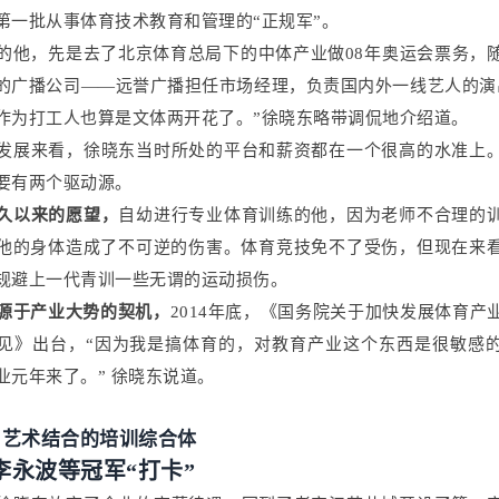
第一批从事体育技术教育和管理的“正规军”。
的他，先是去了北京体育总局下的中体产业做08年奥运会票务，
的广播公司——远誉广播担任市场经理，负责国内外一线艺人的演
作为打工人也算是文体两开花了。”徐晓东略带调侃地介绍道。
发展来看，徐晓东当时所处的平台和薪资都在一个很高的水准上
要有两个驱动源。
久以来的愿望，
自幼进行专业体育训练的他，因为老师不合理的
他的身体造成了不可逆的伤害。体育竞技免不了受伤，但现在来
规避上一代青训一些无谓的运动损伤。
源于产业大势的契机，
2014年底，
《国务院关于加快发展体育产
见》出台，
“
因为我是搞体育的，对教育产业这个东西是很敏感
业元年来了。
” 徐晓东说道。
与艺术结合的培训综合体
李永波等冠军
“打卡”