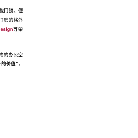
能门锁、便
队打磨的格外
sign
等荣
品物的办公空
计的价值”
，