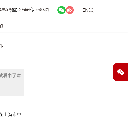
EN
房源租赁
投诉建议
德必家园
们
时
年就看中了这
地在上海市中