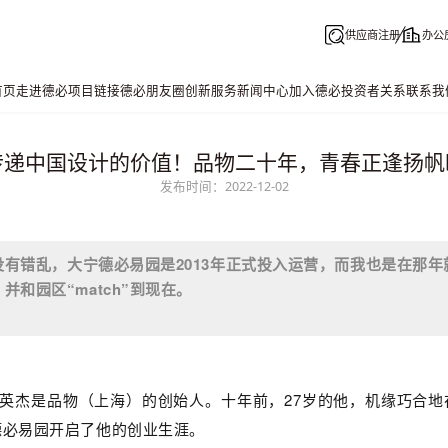
供应商注册
办公
首页
走进德必
项目链接
德必朋友圈
创新服务
新闻中心
加入德必
投资者关系
联系我
传递中国设计的价值！品物二十年，青春正逢扬帆
发布时间：2022-12-02
没有错乱，大宁
德必
易园是2013年正式投入运营，而我也是在那
并和园区“match”到现在。
n孙英杰是品物（上海）的创始人。十年前，27岁的他，机缘巧合
德必易园
开启了他的创业生涯。