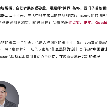
的垃圾桶、自动铲屎的猫砂盆、膳魔师“跨界”茶杯、西门子首款智
毒器…
…
十年来，生活中各类常见的物品都被Samson和他的团
这些兼顾创意和实用的设计也让品物屡获
红点奖、IF奖、Goodde
物的第二十个年头，也是入驻园区的第十年，Samson决定将
倍。
除了翻倍扩租，从告诉市场
“什么是好的设计”
到传递
“中国设
mson也保持着那份创业初心与热忱，在焕新天地开启新的航程。