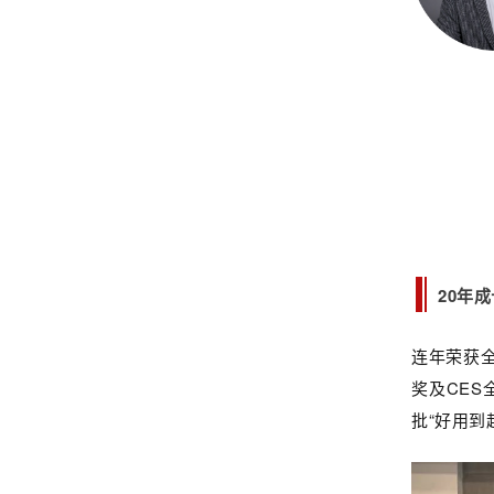
20年
连年荣获
奖及CES
批“好用到