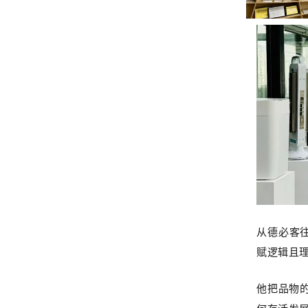
从德必客往
赋逻辑且
他把品物