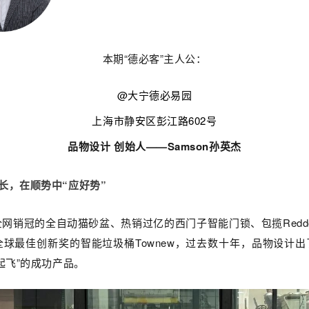
本期“德必客”主人公：
@
大宁德必易园
上海市静安区彭江路602号
品物设计 创始人——Samson孙英杰
成长，在顺势中“应好势”
全网销冠的全自动猫砂盆、热销过亿的西门子智能门锁、包揽Redd
全球最佳创新奖的智能垃圾桶Townew
，过去数十年，品物设计出
起飞”的成功产品。