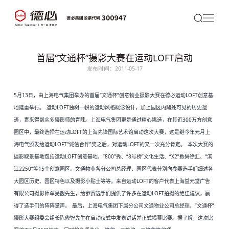
首届“文通杯”摄影大赛在运动LOFT启动
发布时间：2011-05-17
5月
13日，由上海电气集团举办的首届“文通杯”创意物业摄影大赛在
德必
运动LOFT创意基
地隆重举行。
运动
LOFT独树一帜的运动风格概念设计，加上园区内随处可见的历史遗
迹，素来得到众多摄影师的青睐。上海电气集团更是通过精心挑选，在其近300万方创意
园区中，最终选择在运动LOFT的上海先锋国际艺术馆启动这次大赛，这是继今年元月上
海电气颁发给运动LOFT“诚信合作”奖之后，对运动LOFT的又一次充分肯定。
本次大赛的
摄影取景基地包括运动
LOFT创意基地、“800”秀、“8号桥”文化生活、“X2”数码徐汇、“滨
江2250”等15个创意园区。文通物业各分公司总经理、园区代表分别向参赛选手们细述各
大园区历史、园区特色以及摄影小贴士等等。来自运动LOFT的客户代表上海益元堂广告
有限公司摄影师单旻靓先生，给参赛选手们提供了许多在运动LOFT拍摄的绝佳建议，赢
得了选手们的阵阵掌声。
最后，上海电气集团下属分公司文通物业公司总经理、“文通杯”
摄影大赛组委会组长陈修智先生在启动仪式中发表讲话并正式揭幕比赛。据了解，这次比