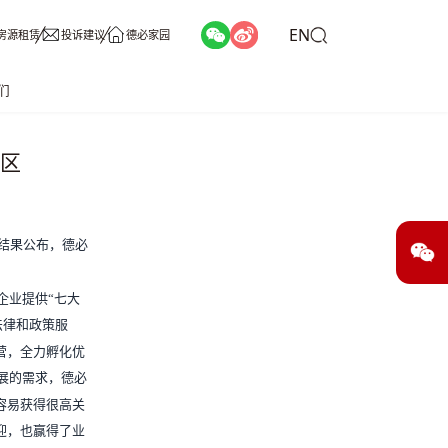
EN
房源租赁
投诉建议
德必家园
们
园区
结果公布，
德必
企业提供“七大
法律和政策服
营，全力孵化优
展的需求，德必
容易获得很高关
迎，也赢得了业