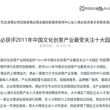
供应商注册
办公
首页
走进德必
项目链接
德必朋友圈
创新服务
新闻中心
加入德必
投资者关系
联系我
必获评2011年中国文化创意产业最受关注十大
发布时间：2012-01-16
国文化创意产业网发起的“
年中国文化创意产业最受关注十大园区”的投票
2011
理环境与优质的创新服务，获评
年中国文化创意产业最受关注十大园区。
2011
，德必的上榜理由为：德必一直致力于文化创意产业发展，为园区内的中小创意
基础人才服务、产业资源配置与高层交流、投融资服务、品牌推广服务、基础
务、企业管理咨询服务。德必作为专业的文化创意园区的运营者，全产业链经
德必上海文化创意产业人才高校专场招聘会的举办，大大满足了园区企业人才发
一家企业要进驻高校进行招聘，在人力和财力上的成本都会比较高，而且也不
企业一齐进驻高校，将大大降低企业人才的成本，因此获得了园区企业热烈欢