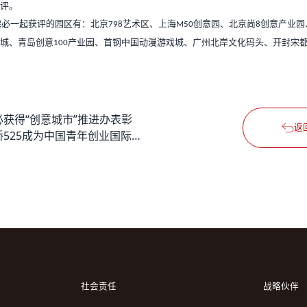
评。
德必一起获评的园区有：北京
艺术区、上海
创意园、北京尚
创意产业园
798
M50
8
城、青岛创意
产业园、首钢中国动漫游戏城、广州北岸文化码头、开封宋
100
必获得“创意城市”推进办表彰
返
虹桥525成为中国青年创业国际计划（YBC）紫竹办新增服务站
社会责任
战略伙伴