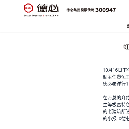
虹
10月16
副主任黎恒
德必
老洋行
在万总的介
生等极富特
的老建筑所
的小报《
德