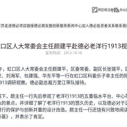
供应商注册
办公
首页
走进德必
项目链接
德必朋友圈
创新服务
新闻中心
加入德必
投资者关系
联系我
口区人大常委会主任颜建平赴德必老洋行1913
发布时间：2012-10-18
日下午，虹口区人大常委会主任颜建平，区委常委、副区长张锡平，
卫、刘海军、包建强、华东平等一行在虹口区科委乐子幸主任的
1913调研视察。德必副总裁万里江带队接待。
绍下，颜主任一行先后参观了老洋行1913的五重临水平台、中心
色的景点，并详细了解了老洋行1913的悠久历史，以及德必对于
进行的保护与创新并重的设计改造。颜主任一行还饶有兴致地阅
必荟
》，并表示了肯定。