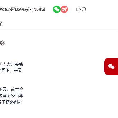
EN
房源租赁
投诉建议
德必家园
们
视察
区人大常委会
陪同下，来到
花园、前世今
这座历经百年
读了德必创办