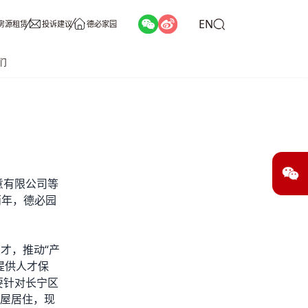
EN
房源租赁
投诉建议
德必家园
们
意有限公司等
两年，
德必园
才，推动“产
提供人才保
要针对长宁区
房屋居住，现