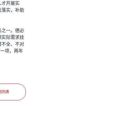
人才开展实
批落实，补助
务之一。德必
领实际需求挂
握不全、不对
”一项，两年
回列表