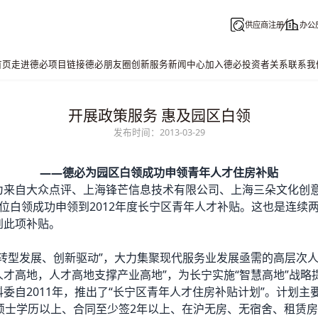
供应商注册
办公
首页
走进德必
项目链接
德必朋友圈
创新服务
新闻中心
加入德必
投资者关系
联系我
开展政策服务 惠及园区白领
发布时间：2013-03-29
——
德必
为园区白领成功申领青年人才住房补贴
为来自大众点评、上海锋芒信息技术有限公司、上海三朵文化创
位白领成功申领到2012年度长宁区青年人才补贴。这也是连续
到此项补贴。
“转型发展、创新驱动”，大力集聚现代服务业发展亟需的高层次人
人才高地，人才高地支撑产业高地”，为长宁实施“智慧高地”战略
委自2011年，推出了“长宁区青年人才住房补贴计划”。计划主
、硕士学历以上、合同至少签2年以上、在沪无房、无宿舍、租赁