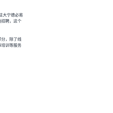
驻大宁
德必易
场招聘，这个
部分，除了线
事培训等服务