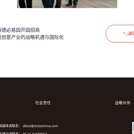
西德必易园开园招商
返
尚创意产业的战略机遇与国际化
社会责任
战略伙伴
闻媒体请联系： dbbd@dobechina.com
建议请联系： 86-21-51688017