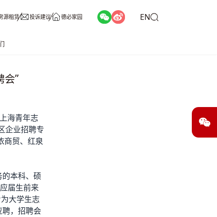
EN
房源租赁
投诉建议
德必家园
们
聘会”
3上海青年志
区
企业招聘专
依商贸、红泉
务的本科、硕
者应届生前来
专为大学生志
应聘，招聘会