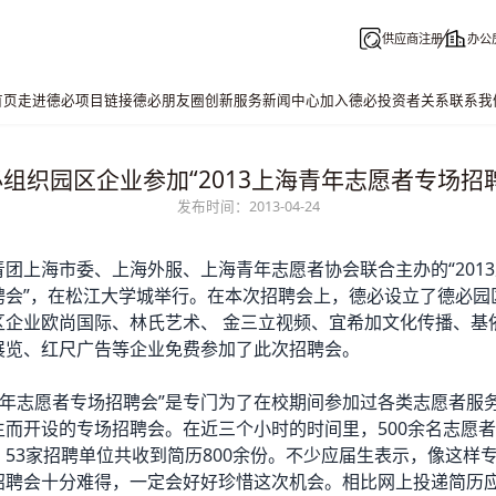
供应商注册
办公
首页
走进德必
项目链接
德必朋友圈
创新服务
新闻中心
加入德必
投资者关系
联系我
组织园区企业参加“2013上海青年志愿者专场招
发布时间：2013-04-24
团上海市委、上海外服、上海青年志愿者协会联合主办的“201
聘会”，在松江大学城举行。在本次招聘会上，
德必
设立了
德必园
区企业欧尚国际、林氏艺术、 金三立视频、宜希加文化传播、基
展览、红尺广告等企业免费参加了此次招聘会。
海青年志愿者专场招聘会”是专门为了在校期间参加过各类志愿者服
生而开设的专场招聘会。在近三个小时的时间里，500余名志愿
53家招聘单位共收到简历800余份。不少应届生表示，像这样
招聘会十分难得，一定会好好珍惜这次机会。相比网上投递简历