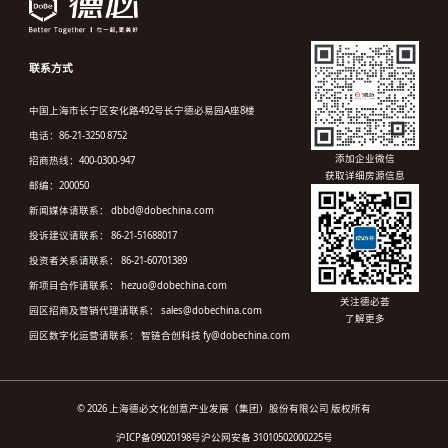
联系方式
中国上海市长宁区安化路492号长宁德必易园A座8楼
电话：86-21-3250 8752
添加企业微信
招商热线：400-0300-947
获取详细房源信息
邮编：200050
新闻媒体请联系： dbbd@dobechina.com
投诉建议请联系： 86-21-51688017
投资者关系请联系： 86-21-60701389
新项目合作请联系： hezuo@dobechina.com
关注德必荟
园区招商及营销代理请联系： sales@dobechina.com
了解更多
园区数字化运营请联系： 智链合创科技 fy@dobechina.com
© 2026 上海德必文化创意产业发展（集团）股份有限公司 版权所有
沪ICP备09020198号
沪公网安备 31010502000225号