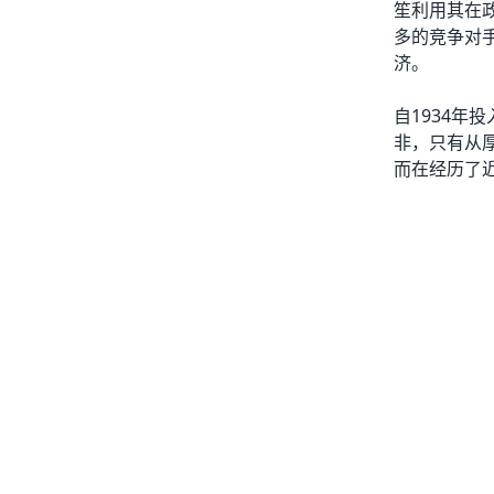
笙利用其在
多的竞争对
济。
自1934
非，只有从
而在经历了