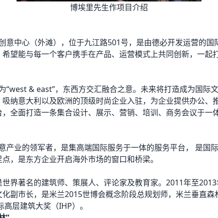
博埃里先生作项目介绍
化创意中心（外滩），位于九江路501号，是由德必开发运营的国
，希望能与每一个客户携手在产品、运营模式上共同创新，一起
为“west & east”，东西方交汇融合之意。未来将打造成为国
，吸纳意大利以及欧洲的顶级时尚企业入驻，为企业提供办公、
台，全面打造一条集合设计、展示、营销、培训、商务会议于一
创意产业的领军者，是集高端国际服务于一体的服务平台， 是国
足点，是东方企业开启海外市场的窗口和桥梁。
世界著名的建筑师、策展人、评论家及教育家。2011年至201
文化副市长，是米兰2015世博会概念阶段总规划师，米兰垂直森
国际高层建筑大奖（IHP）。
林”