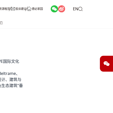
EN
房源租赁
投诉建议
德必家园
们
WE国际文化
ltrame、
设计、建筑与
生态建筑“垂