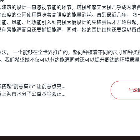
层建筑的设计一直忽视节能的环节。塔楼和摩天大楼几乎成为浪
高密度的空间使用意味着高强度的能量消耗。直到最近几年， 将
阳能、风能、地热能引入到高楼大厦设计的先锋尝试才开始兴起。
要积累能源而且还要捕捉能源，同时，她的围护结构还要足以留
想法， 一个能够在全世界推广的，坚向种植着不同的尺寸和种类
生了。我们希望她不仅可以节约能源同时还可以提升周边的环境质量
德必搭起“创意集市” 让创意点亮生活
返
祝贺上海市水分子公益基金会正式成立