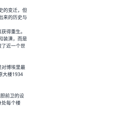
史的变迁，但
出来的历史与
筑获得重生。
和装潢，而是
寂了近一个世
是对博埃里最
大楼1934
大胆前卫的设
身处每个楼