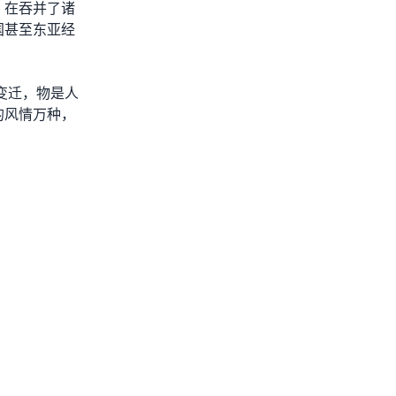
，在吞并了诸
国甚至东亚经
变迁，物是人
的风情万种，