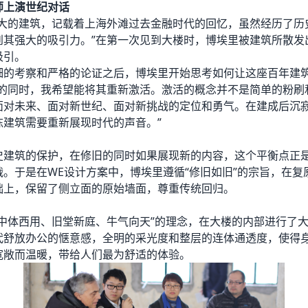
师上演世纪对话
伟大的建筑，记载着上海外滩过去金融时代的回忆，虽然经历了历
到其强大的吸引力。”在第一次见到大楼时，博埃里被建筑所散发
吸引。
细的考察和严格的论证之后，博埃里开始思考如何让这座百年建
状的同时，我希望能将其重新激活。激活的概念并不是简单的粉刷
面对未来、面对新世纪、面对新挑战的定位和勇气。在建成后沉
栋建筑需要重新展现时代的声音。”
史建筑的保护，在修旧的同时如果展现新的内容，这个平衡点正
。于是在WE设计方案中，博埃里遵循“修旧如旧”的宗旨，在复原
础上，保留了侧立面的原始墙面，尊重传统回归。
“中体西用、旧堂新庭、牛气向天”的理念，在大楼的内部进行了
代舒放办公的惬意感，全明的采光度和整层的连体通透度，使得
宽敞而温暖，带给人们最为舒适的体验。