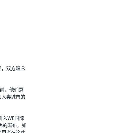
现，双方理念
超前，他们意
和人类城市的
引入WE国际
色的瀑布，如
使用者在这寸