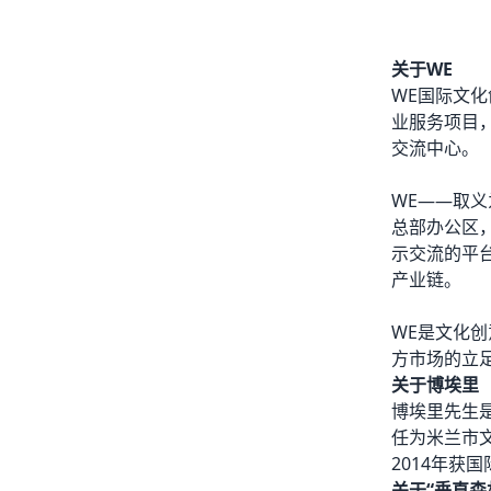
关于WE
WE国际文
业服务项目
交流中心。
WE——取义
总部办公区
示交流的平
产业链。
WE是文化
方市场的立
关于博埃里
博埃里先生是
任为米兰市
2014年获
关于“垂直森