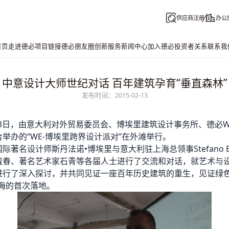
供应商注册
办公
首页
走进德必
项目链接
德必朋友圈
创新服务
新闻中心
加入德必
投资者关系
联系我
中意设计大师世纪对话 百年建筑孕育“垂直森林”
发布时间：2015-02-13
月13日，由意大利对外贸易委员会、博埃里建筑设计事务所、
德必
举办的“WE-博埃里跨界设计派对”在外滩举行。
际著名设计师斯丹法诺•博埃里与意大利驻上海总领事Stefano Be
戴春、著名艺术家石青等各届人士进行了交流和对话，就艺术与
进行了深入探讨，并共同见证一座百年历史建筑的重生，见证绿色
上海的首次落地。