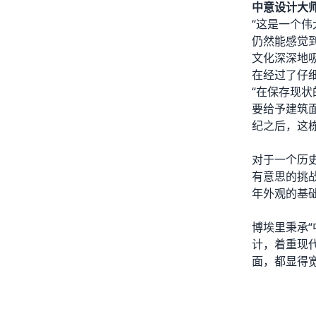
中意设计大
“这是一个
仍然能感觉
文化深深地
在经过了仔
“在保存现
要给予建筑
纪之后，这
对于一个历
有意思的挑战
年外观的基
博埃里秉承
计，着重现
面，都显得