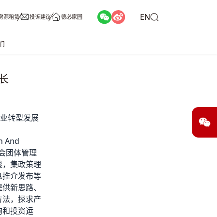
EN
房源租赁
投诉建议
德必家园
们
长
业转型发展
n And
社会团体管理
践，集政策理
息推介发布等
提供新思路、
方法，探求产
询和投资运