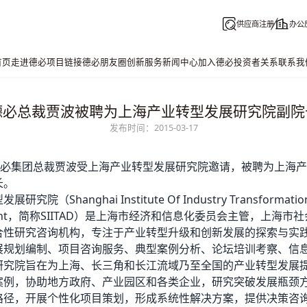
供应商注册
办公
首页
走进德必
项目链接
德必朋友圈
创新服务
新闻中心
加入德必
投资者关系
联系我
德必总裁贾波被聘为上海产业转型发展研究院副院
发布时间：2015-03-17
必
集团总裁贾波受上海产业转型发展研究院邀请，被聘为上海产
长。
究院（Shanghai Institute Of Industry Transformatio
pment，简称SIITAD）是上海市经济和信息化委员会主管，上海市
合性研究咨询机构，专注于产业转型升级和创新发展的探索与实
展规划编制、项目咨询服务、典型案例分析、论坛培训考察、信
研究院旨在为上海、长三角和长江流域乃至全国的产业转型发展
案例，协助地方政府、产业园区和各类企业，研究突破发展瓶颈
路径，开展个性化项目策划，形成系统性解决方案，提供决策咨