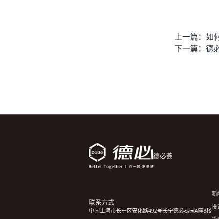
上一篇：
下一篇：
德必荟
新
联系方式
投诉
中国上海市长宁区安化路492号长宁德必易园A座8楼