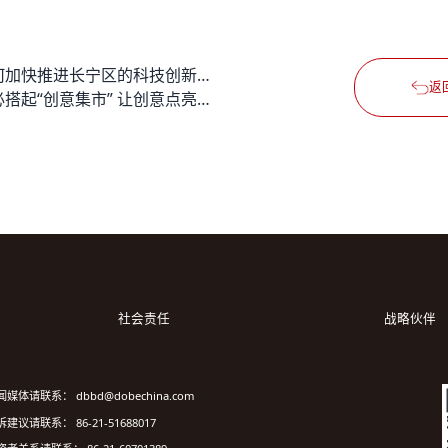
如何加快推进长宁区的科技创新城区建设
返
德必搭起“创意集市” 让创意点亮生活
社会责任
战略伙伴
闻媒体请联系： dbbd@dobechina.com
建议请联系： 86-21-51688017