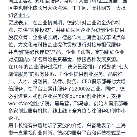
创业更容易”的深度服务，帮助了大量中小企业发展，园
区中也孵化成长出大众点评、丁丁网、虎扑网等一大批
知名企业。
贾波表示：在企业初创期，德必针对企业资金少的特
点，提供“天使投资”，并组织园区企业为初创企业提供
股权众筹；企业成长期，德必作为上海金融改革试点单
位，为文化与科技企业提供贷款银行对接与担保服务，
并自创“德必伙伴贷”产品；企业飞跃期，定期组织企业
对接国内外知名风险投资基金，嫁接各种发展资源。
在10年的企业服务过程中，德必已经拥有了成熟的“七大
增值服务”的服务体系，为企业提供创业服务、品牌推
广、人才、投融资、法律、财务、CEO俱乐部等七大增
值服务，在平台上累计服务了22000家企业。同时，德
必引进专为初创企业服务的Founder创业社区，支持
workface创业学院，黑马营，飞马旅，创始人俱乐部等
多家创业服务机构，线上线下全方位专注服务初创中小
企业。
屠市长饶有兴趣地听了贾波的介绍，兴奋地表示：上海
市一直重视创业创新，德必的服务平台和运营模式是一