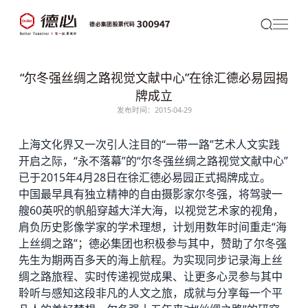
“尔冬强丝绸之路视觉文献中心”在徐汇德必易园揭
牌成立
发布时间：2015-04-29
上海文化界又一次引人注目的“一带一路”艺术人文实践
开启之际，“永不落幕”的“尔冬强丝绸之路视觉文献中心”
已于2015年4月28日在徐汇
德必
易园正式揭牌成立。
中国最早具有独立精神的自由摄影家尔冬强，将驾驶一
艘60英呎的帆船穿越大洋大海，以视觉艺术家的视角，
肩负历史影像学家的学术理想，计划用数年时间重走“海
上丝绸之路”；
德必集团
也积极参与其中，赞助了尔冬强
先生为期两百多天的海上航程。为实现同步记录海上丝
绸之路旅程、实时传递视觉成果、让更多心灵参与其中
聆听与感知这段非凡的人文之旅，成就与分享每一个平