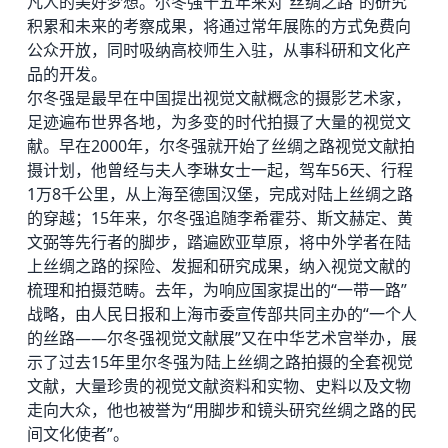
凡人的美好梦想。尔冬强十五年来对“丝绸之路”的研究
积累和未来的考察成果，将通过常年展陈的方式免费向
公众开放，同时吸纳高校师生入驻，从事科研和文化产
品的开发。
尔冬强是最早在中国提出视觉文献概念的摄影艺术家，
足迹遍布世界各地，为多变的时代拍摄了大量的视觉文
献。早在2000年，尔冬强就开始了丝绸之路视觉文献拍
摄计划，他曾经与夫人李琳女士一起，驾车56天、行程
1万8千公里，从上海至德国汉堡，完成对陆上丝绸之路
的穿越；15年来，尔冬强追随李希霍芬、斯文赫定、黄
文弼等先行者的脚步，踏遍欧亚草原，将中外学者在陆
上丝绸之路的探险、发掘和研究成果，纳入视觉文献的
梳理和拍摄范畴。去年，为响应国家提出的“一带一路”
战略，由人民日报和上海市委宣传部共同主办的“一个人
的丝路——尔冬强视觉文献展”又在中华艺术宫举办，展
示了过去15年里尔冬强为陆上丝绸之路拍摄的全套视觉
文献，大量珍贵的视觉文献资料和实物、史料以及文物
走向大众，他也被誉为“用脚步和镜头研究丝绸之路的民
间文化使者”。