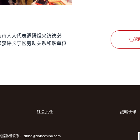
海市人大代表调研组来访德必
返
必获评长宁区劳动关系和谐单位
社会责任
战略伙伴
闻媒体请联系： dbbd@dobechina.com