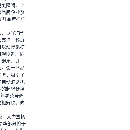
玛戈隆特、上
兴品牌企业及
展开品牌推广
，以“食”出
大亮点。该展
可以现场采摘
直观联系。同
何继承、开
大。设计产品
品牌，吸引了
泡自动泡茶机
体的超轻便携
百年老茶号鸿
交相辉映，向
流，大力宣扬
精华部分将于