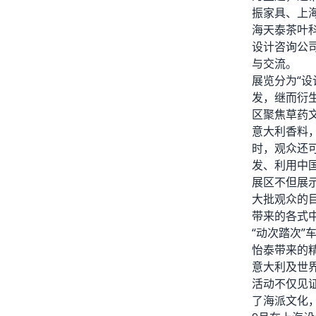
振家具、上
海天泰茶叶
设计咨询公司
与交流。
展览分为“设
发，继而衍
区聚焦草药
意大利香料
时，观众还
发、利用中
展区不但展
大批观众的
带来的各式
“动次踏次
怡泰带来的
意大利及世
活动不仅见
了海派文化