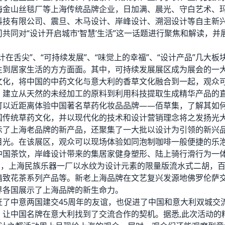
海金山丝毯厂等上海传统品牌企业，日加满、晨光、守白艺术、
科技有限公司、震旦、木马设计、岸峰设计、溯洄设计等自主新
共同对“设计开启城市‘智慧’生活”这一话题进行聚焦和解读，并
计在舌尖”、“可持续发展”、“味觉上的幸福”、“设计产品”几大板块
生到居家生活的方方面面。其中，可持续发展展区成为展会的一
文化，将中国的中药文化与意大利的香草文化融合到一起，观众
，建立从天然的未经加工的原料到利用科技提取生成精华产品的
可以近距离体验中国著名草药化妆品品牌——佰草集，了解其如
国传统草药文化，并以现代化的技术和设计营销理念将之发扬光
示了上海老品牌的新产品，还聚集了一大批以设计为引领的新兴
目光。在该展区，观众可以现场体验如同泡制咖啡一般便捷的乐
中国茶饮，岸峰设计带来的集居家健身塑形、陆上骑行滑行为一
”车，上海民族乐器一厂以水纹为设计元素的限量版流水式二胡，
精致花茶系列产品等。新老上海品牌在文艺复兴发源地佛罗伦萨
界各国展示了上海品牌的新生命力。
证了中意两国建交45周年的友谊，也促进了中国和意大利双城交
，让中国名牌在意大利找到了交流合作的契机。据悉,此次活动的