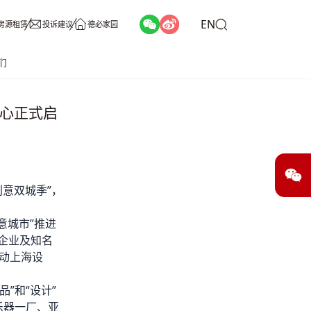
EN
房源租赁
投诉建议
德必家园
们
中心正式启
创意双城季”，
意城市”推进
企业及知名
动上海设
”和“设计”
乐器一厂、亚