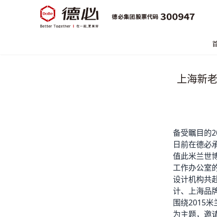
上海新老
备受瞩目的2
日前在
德必
值此米兰世
工作办公室
设计机构共
计、上海品
围绕2015
为主题，邀