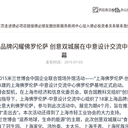
供应商注册
办公
首页
走进德必
项目链接
德必朋友圈
创新服务
新闻中心
加入德必
投资者关系
联系我
品牌闪耀佛罗伦萨 创意双城展在中意设计交流
幕
发布时间：2015-07-03
015米兰世博会中国企业联合馆场外馆活动——“上海佛罗伦萨-
承建的上海佛罗伦萨-中意设计交流中心佛罗伦萨基地正式启动。
博会契机，在上海市经济和信息化委员会、联合国教科文组织“创
的指导下，上海佛罗伦萨-中意设计交流中心组织了18家上海品牌
赴意大利佛罗伦萨，参与到此次活动中。展览为期4个月，旨在推
牌“走出去”。本次活动还得到了上海市轻工业协会的大力支持。
米兰世博会 “滋养地球，生命的能源”的主题，此次创意双城展以“食品
请了冠生园、上海家化、鸿怡泰、太太乐、上海手表、上海民族