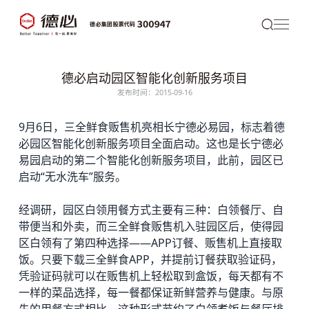
德必启动园区智能化创新服务项目
发布时间：2015-09-16
9月6日，三全鲜食贩售机亮相长宁
德必
易园，标志着
德
必园区
智能化创新服务项目全面启动。这也是长宁
德必
易园
启动的第二个智能化创新服务项目，此前，园区已
启动“无水洗车”服务。
经调研，园区白领用餐方式主要有三种：白领餐厅、自
带便当和外卖，而三全鲜食贩售机入驻园区后，使得园
区白领有了第四种选择——APP订餐、贩售机上直接取
饭。只要下载三全鲜食APP，并提前订餐获取验证码，
凭验证码就可以在贩售机上轻松取到盒饭，每天都有不
一样的菜品选择，每一餐都保证新鲜营养与健康。与原
先的用餐方式相比，这种形式节约了白领煮饭与餐厅排