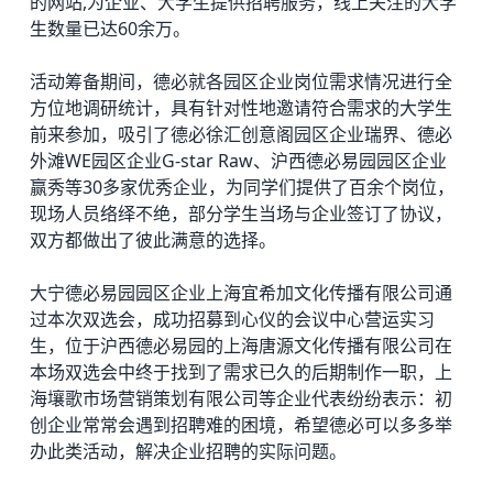
的网站,为企业、大学生提供招聘服务，线上关注的大学
生数量已达60余万。
活动筹备期间，德必就各园区企业岗位需求情况进行全
方位地调研统计，具有针对性地邀请符合需求的大学生
前来参加，吸引了德必徐汇创意阁园区企业瑞界、
德必
外滩WE
园区企业G-star Raw、
沪西德必易园
园区企业
赢秀等30多家优秀企业，为同学们提供了百余个岗位，
现场人员络绎不绝，部分学生当场与企业签订了协议，
双方都做出了彼此满意的选择。
大宁德必易园
园区企业上海宜希加文化传播有限公司通
过本次双选会，成功招募到心仪的会议中心营运实习
生，位于沪西德必易园的上海唐源文化传播有限公司在
本场双选会中终于找到了需求已久的后期制作一职，上
海壤歌市场营销策划有限公司等企业代表纷纷表示：初
创企业常常会遇到招聘难的困境，希望德必可以多多举
办此类活动，解决企业招聘的实际问题。