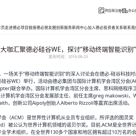
供应商注册
办公
首页
走进德必
项目链接
德必朋友圈
创新服务
新闻中心
加入德必
投资者关系
联系我
大咖汇聚德必硅谷WE，探讨“移动终端智能识别”
发布时间：2016-08-23
日，一场关于“移动终端智能识别”的深入讨论会在
德必
-硅谷科技
必硅谷WE）举行，活动由
德必集团
与国际计算机学会湾区分会(AC
Chapter)联合举办。国际计算机学会湾区分会主席、思科网络程序工程
际计算机学会湾区分会发展部主任、前任主席greg makowski，W
Snaith，创新公司Aipoly创始人Alberto Rizzoli等嘉宾出席活动。
会（ACM）是世界性计算机从业员专业组织，所评选的图灵奖（A
 Award）被公认为世界计算机领域的诺贝尔奖。目前,ACM是全世
业学术组织，在全世界130多个国家和地区拥有超过10万名的会