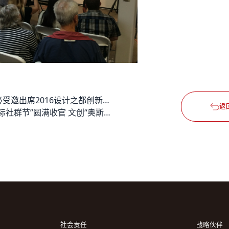
德必受邀出席2016设计之都创新趋势峰会
返
“国际社群节”圆满收官 文创“奥斯卡”各奖项颁布 “轻公司生态圈”深度互联共促发展
社会责任
战略伙伴