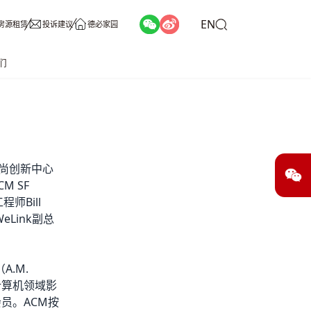
EN
房源租赁
投诉建议
德必家园
们
时尚创新中心
M SF
师Bill
eLink副总
.M.
界计算机领域影
员。ACM按