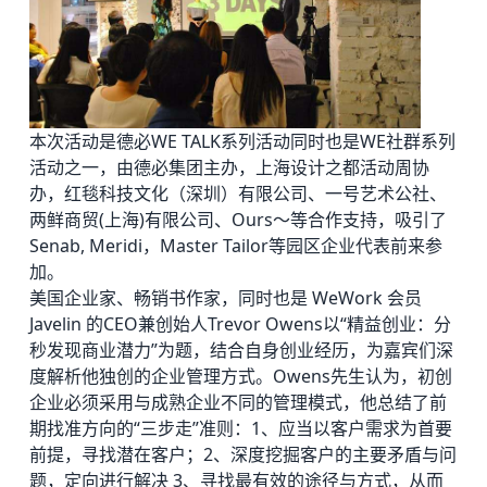
本次活动是
德必WE
TALK系列活动同时也是WE社群系列
活动之一，由
德必集团
主办，上海设计之都活动周协
办，红毯科技文化（深圳）有限公司、一号艺术公社、
两鲜商贸(上海)有限公司、Ours～等合作支持，吸引了
Senab, Meridi，Master Tailor等园区企业代表前来参
加。
美国企业家、畅销书作家，同时也是 WeWork 会员
Javelin 的CEO兼创始人Trevor Owens以“精益创业：分
秒发现商业潜力”为题，结合自身创业经历，为嘉宾们深
度解析他独创的企业管理方式。Owens先生认为，初创
企业必须采用与成熟企业不同的管理模式，他总结了前
期找准方向的“三步走”准则：1、应当以客户需求为首要
前提，寻找潜在客户；2、深度挖掘客户的主要矛盾与问
题，定向进行解决 3、寻找最有效的途径与方式，从而