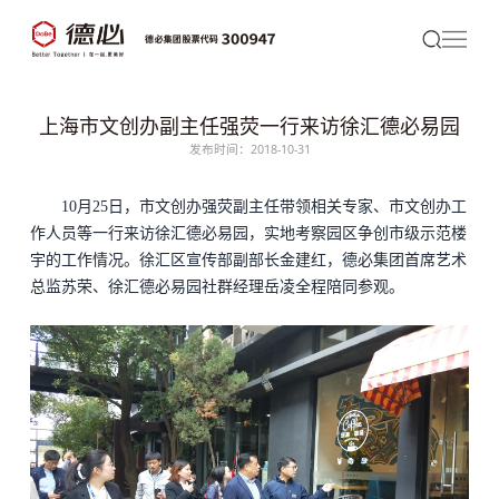
上海市文创办副主任强荧一行来访徐汇德必易园
发布时间：2018-10-31
10月25日，市文创办强荧副主任带领相关专家、市文创办工
作人员等一行来访徐汇
德必
易园，实地考察园区争创市级示范楼
宇的工作情况。徐汇区宣传部副部长金建红，
德必集团
首席艺术
总监苏荣、徐汇
德必易园
社群经理岳凌全程陪同参观。