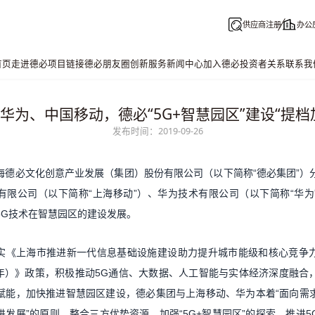
供应商注册
办公
首页
走进德必
项目链接
德必朋友圈
创新服务
新闻中心
加入德必
投资者关系
联系我
华为、中国移动，德必“5G+智慧园区”建设“提档
发布时间：2019-09-26
海
德必
文化创意产业发展（集团）股份有限公司（以下简称“
德必集团
”）
有限公司（以下简称“上海移动”）、华为技术有限公司（以下简称“华为
5G技术在智慧园区的建设发展。
实《上海市推进新一代信息基础设施建设助力提升城市能级和核心竞争
020年）》政策，积极推动5G通信、大数据、人工智能与实体经济深度融
赋能，加快推进智慧园区建设，德必集团与上海移动、华为本着“面向需
进发展”的原则，整合三方优势资源，加强“5G+智慧园区”的探索，推进5