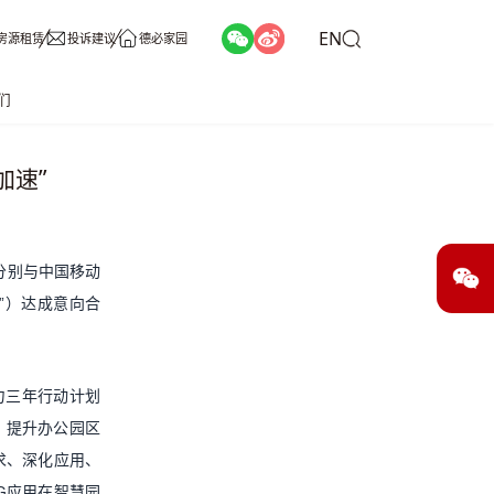
EN
房源租赁
投诉建议
德必家园
们
加速”
分别与中国移动
”）达成意向合
力三年行动计划
合，提升办公园区
求、深化应用、
G应用在智慧园