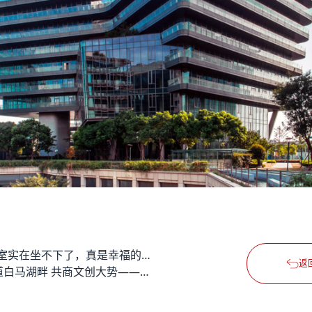
“教室实在坐不下了，真是幸福的烦恼” —— 一封来自偏远农村学校的感谢信
返
论道白马湖畔 共商文创大势——德必受邀与两岸学者共论文创行业大势