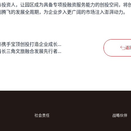
与投资人，让园区成为具备专项投融资服务能力的创投空间，将
到腾飞的发展全周期，为企业步入更广阔的市场注入澎湃动力。
德必携手宝顶创投打造企业成长沙龙系列活动，第一期新消费主题圆满落地
返
争当长三角文旅融合发展先行者——德必集团受邀出席 镇江、玄武文旅招商推介会暨战略合作签约仪式
社会责任
战略伙伴