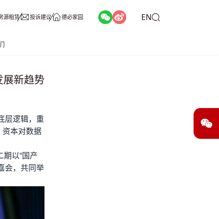
EN
房源租赁
投诉建议
德必家园
们
发展新趋势
底层逻辑，重
，资本对数据
二期以“国产
嘉会，共同举