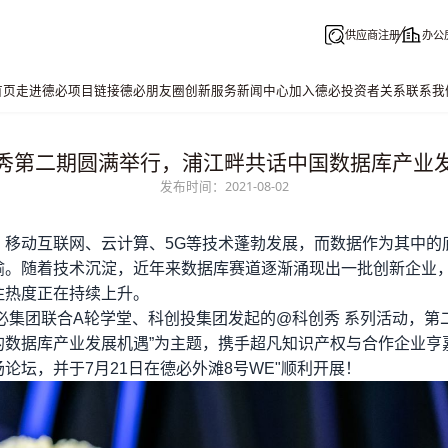
供应商注册
办公
首页
走进德必
项目链接
德必朋友圈
创新服务
新闻中心
加入德必
投资者关系
联系我
秀第二期圆满举行，浦江畔共话中国数据库产业
发布时间：2021-08-02
，移动互联网、云计算、5G等技术蓬勃发展，而数据作为其中的
喻。
随着技术沉淀，近年来数据库赛道逐渐涌现出一批创新企业
注热度正在持续上升。
必
集团联合A轮学堂、科创投集团发起的@科创秀 系列活动，第
的数据库产业发展机遇”为主题，携手超凡知识产权与合作企业亨
论坛，并于7月21日在
德必外滩8号
WE"顺利开展！