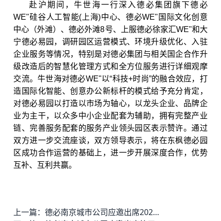
赴沪期间，牛世海一行深入德必集团旗下
德必
WE
"硅谷人工智能(上海)中心、德必WE"国际文化创意
中心（外滩）、德必外滩8号、上服德必徐家汇WE"和大
宁
德必易园
，调研园区运营模式、环境升级优化、入驻
企业服务等情况，特别是对德必集团与相关国企合作升
级改造后的智慧化管理方式和全方位服务进行详细观摩
交流。牛世海对德必WE"以“科技+时尚”的融合效应，打
造国际化智能、创意办公新标杆的模式给予充分肯定，
对德必易园以打造以市场为轴心，以龙头企业、品牌企
业为主干，以众多中小企业配套为辅助，拥有完整产业
链、完善服务配套的服务产业领头园区表示赞许。通过
双方进一步交流座谈，双方领导表示，将在东枫德必园
区成功合作运营的基础上，进一步开展深度合作，优势
互补、互利共赢。
上一篇：
德必南京城市公司应邀出席2021中国南京金秋经贸洽谈会玄武专场活动