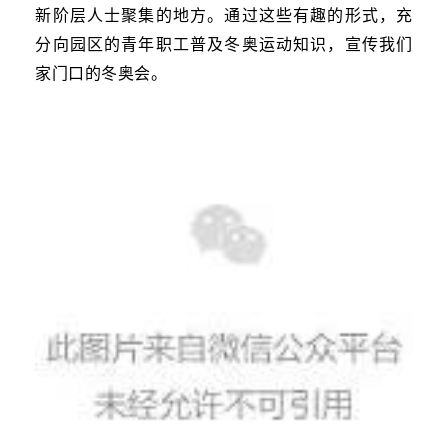
新阶层人士聚集的地方。通过这些有趣的形式，充
分向园区的青年职工普及冬奥运动知识，宣传我们
家门口的冬奥会。