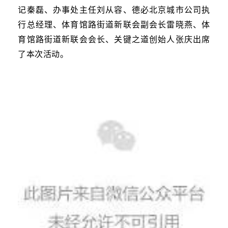
记秦磊、办事处主任刘从容、德必北京城市公司执
行总经理、体育馆路街道新联会副会长雷晓燕、体
育馆路街道新联会会长、关键之道创始人张庆出席
了本次活动。