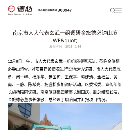
南京市人大代表玄武一组调研金旅德必钟山境
WE&quot;
发布时间：2021-12-14
月
日上午，市人大代表玄武一组组织视察活动，莅临金旅
德
12
8
必
钟山境
对项目建设情况进行实地走访调研，市人大代表陈
WE"
勇、闵一峰、杨乐华、步国旬、王保平、蒋建清、金福兰、黄
南、王静、陈希亮、杨盛松参加调研活动。区委常委、宣传部部
长施扬陪同调研。南京旅游集团董事长谢国庆、副总经理钱洁，
金旅德必董事长张敏、总经理丁翔陪同并汇报项目情况。