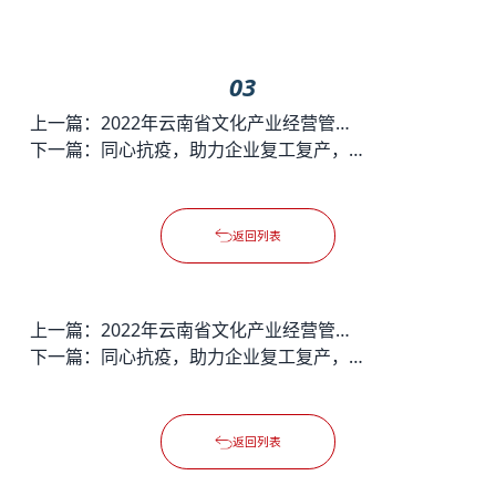
03
上一篇：
2022年云南省文化产业经营管理培训班在上海成功举办
下一篇：
同心抗疫，助力企业复工复产，德必集团上线国内首例“爱心抗疫共享办公室”服务
返回列表
上一篇：
2022年云南省文化产业经营管理培训班在上海成功举办
下一篇：
同心抗疫，助力企业复工复产，德必集团上线国内首例“爱心抗疫共享办公室”服务
返回列表