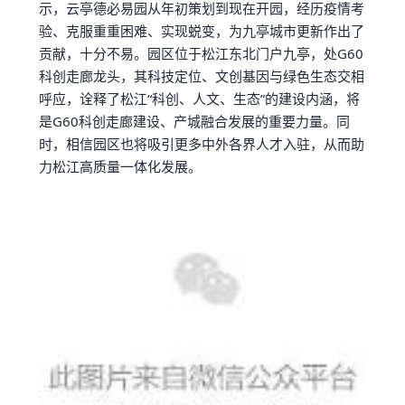
示，云亭德必易园从年初策划到现在开园，经历疫情考
验、克服重重困难、实现蜕变，为九亭城市更新作出了
贡献，十分不易。园区位于松江东北门户九亭，处G60
科创走廊龙头，其科技定位、文创基因与绿色生态交相
呼应，诠释了松江“科创、人文、生态”的建设内涵，将
是G60科创走廊建设、产城融合发展的重要力量。同
时，相信园区也将吸引更多中外各界人才入驻，从而助
力松江高质量一体化发展。