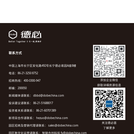
联系方式
中国上海市长宁区安化路492号长宁德必易园A座8楼
电话：86-21-3250 8752
添加企业微信
招商热线：400-0300-947
获取详细房源信息
邮编：200050
新闻媒体请联系： dbbd@dobechina.com
投诉建议请联系： 86-21-51688017
投资者关系请联系： 86-21-60701389
新项目合作请联系： hezuo@dobechina.com
关注德必荟
园区招商及营销代理请联系： sales@dobechina.com
了解更多
园区数字化运营请联系： 智链合创科技 fy@dobechina.com