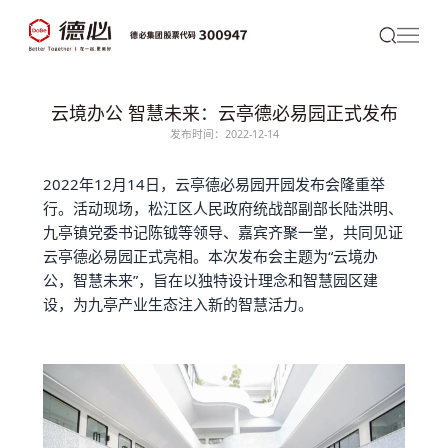
云境办公 智慧未来：云亭德必易园正式发布
发布时间：2022-12-14
2022年12月14日，云亭
德必
易园开园发布会隆重举
行。活动现场，
松江区人民政府统战部副部长陆洪明、
九亭镇党委书记陈钺
等领导、嘉宾齐聚一堂，共同见证
云亭
德必易园
正式亮相。
本次发布会主题为“云境办
公，智慧未来”，旨在以独特设计理念和智慧园区建
设，为九亭产业生态注入新的智慧活力。