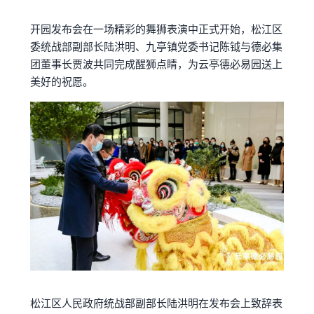
开园发布会在一场精彩的舞狮表演中正式开始，松江区
委统战部副部长陆洪明、九亭镇党委书记陈钺与德必集
团董事长贾波共同完成醒狮点睛，为云亭德必易园送上
美好的祝愿。
松江区人民政府统战部副部长陆洪明在发布会上致辞表