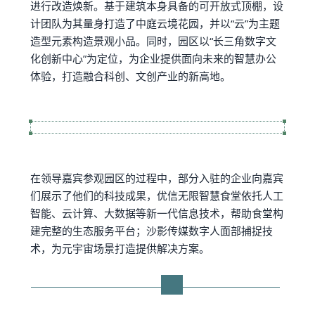
进行改造焕新。基于建筑本身具备的可开放式顶棚，设
计团队为其量身打造了中庭云境花园，并以“云”为主题
造型元素构造景观小品。同时，园区以“长三角数字文
化创新中心”为定位，为企业提供面向未来的智慧办公
体验，打造融合科创、文创产业的新高地。
在领导嘉宾参观园区的过程中，部分入驻的企业向嘉宾
们展示了他们的科技成果，优信无限智慧食堂依托人工
智能、云计算、⼤数据等新⼀代信息技术，帮助食堂构
建完整的生态服务平台；沙影传媒数字人面部捕捉技
术，为元宇宙场景打造提供解决方案。