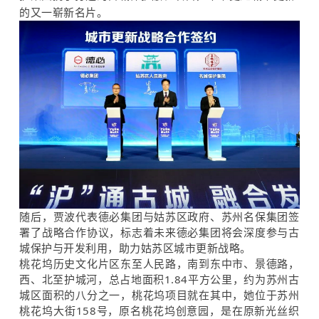
的又一崭新名片。
随后，贾波代表德必集团与姑苏区政府、苏州名保集团签
署了战略合作协议，标志着未来德必集团将会深度参与古
城保护与开发利用，助力姑苏区城市更新战略。
桃花坞历史文化片区东至人民路，南到东中市、景德路，
西、北至护城河，总占地面积1.84平方公里，约为苏州古
城区面积的八分之一，桃花坞项目就在其中，她位于苏州
桃花坞大街158号，原名桃花坞创意园，是在原新光丝织