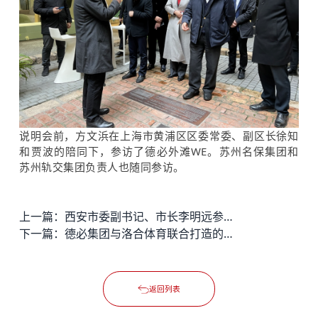
说明会前，方文浜在上海市黄浦区区委常委、副区长徐知
和贾波的陪同下，参访了
德必外滩WE
。苏州名保集团和
苏州轨交集团负责人也随同参访。
上一篇：
西安市委副书记、市长李明远参观考察星光德必易园
下一篇：
德必集团与洛合体育联合打造的“互联网+运动”智能化场馆，开馆啦！
返回列表