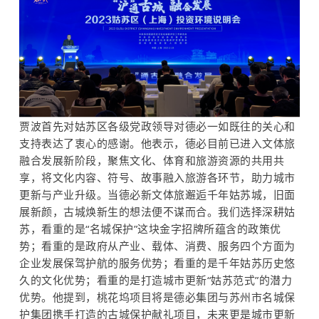
贾波首先对姑苏区各级党政领导对德必一如既往的关心和
支持表达了衷心的感谢。他表示，德必目前已进入文体旅
融合发展新阶段，聚焦文化、体育和旅游资源的共用共
享，将文化内容、符号、故事融入旅游各环节，助力城市
更新与产业升级。当德必新文体旅邂逅千年姑苏城，旧面
展新颜，古城焕新生的想法便不谋而合。我们选择深耕姑
苏，看重的是“名城保护”这块金字招牌所蕴含的政策优
势；看重的是政府从产业、载体、消费、服务四个方面为
企业发展保驾护航的服务优势；看重的是千年姑苏历史悠
久的文化优势；看重的是打造城市更新“姑苏范式”的潜力
优势。他提到，桃花坞项目将是
德必集团
与苏州市名城保
护集团携手打造的古城保护献礼项目，未来更是城市更新