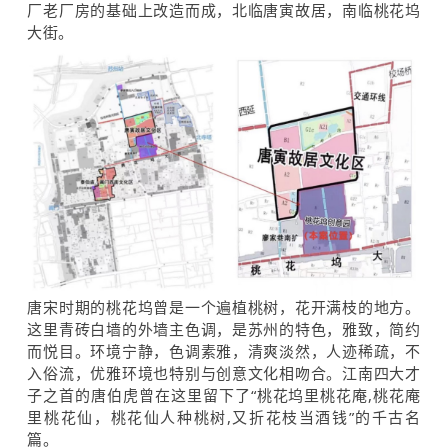
厂老厂房的基础上改造而成，北临唐寅故居，南临桃花坞
大街。
唐宋时期的桃花坞曾是一个遍植桃树，花开满枝的地方。
这里青砖白墙的外墙主色调，是苏州的特色，雅致，简约
而悦目。环境宁静，色调素雅，清爽淡然，人迹稀疏，不
入俗流，优雅环境也特别与创意文化相吻合。江南四大才
子之首的唐伯虎曾在这里留下了“
桃花坞里
桃花庵,桃花庵
里桃花仙，桃花仙人种桃树,又折花枝当酒钱”的千古名
篇。