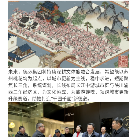
未来，德必集团将持续深耕文体旅融合发展，希望能以苏
州桃花坞为起点，以城市更新为主线，稳中求进，短期聚
焦长三角，系统谋划，长线布局长江中游城市群与陕川渝
西三角经济区，为文化添翼，为旅游铸魂，领跑城市更新
升级赛道，助推打造“千园千面”新德必。