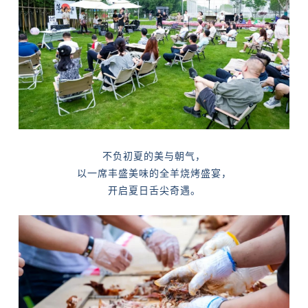
不负初夏的美与朝气，
以一席丰盛美味的全羊烧烤盛宴，
开启夏日舌尖奇遇。