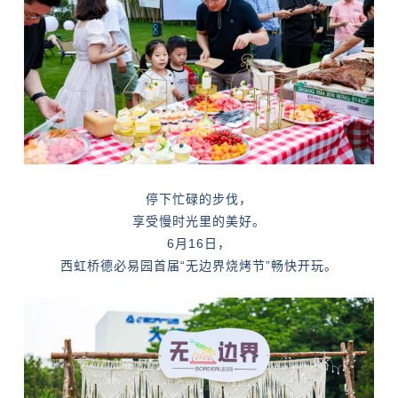
停下忙碌的步伐，
享受慢时光里的美好。
6月16日，
西虹桥
德必
易园首届“无边界烧烤节”畅快开玩。