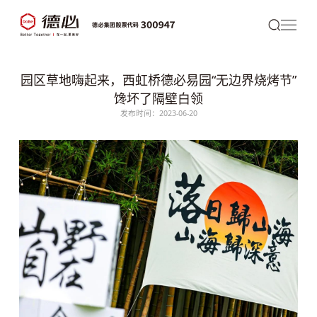
园区草地嗨起来，西虹桥德必易园“无边界烧烤节”
馋坏了隔壁白领
发布时间：2023-06-20