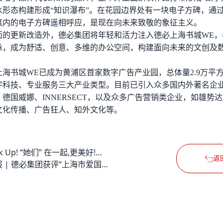
水形态构建形成“知识瀑布”。在花园边界处有一块电子方碑，通过
筑内的电子方碑遥相呼应，是现在向未来致敬的象征主义。
面的更新改造外，
德必集团
将年轻和活力注入德必上海书城WE，
脉，成为舒适、创意、多维的办公空间，构建面向未来的文创及
海书城WE已成为黄浦区首家数字广告产业园，总体量2.9万平
字科技、专业服务三大产业类型。目前已引入众多国内外著名企
德国威娜、INNERSECT，以及众多广告营销类企业，如雄势
文化传播、广告狂人、知外文化等。
Pink Up! “她们” 在一起,更美好!〡德必女企业家私享会圆满举行
返
喜报 | 德必集团获评“上海市爱国拥军模范单位”荣誉称号