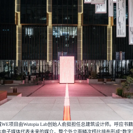
WE项目由Wutopia Lab创始人俞挺担任总建筑设计师。呼应书
达电子媒体代表未来的媒介，整个外立面鳞次栉比排布形成“数字