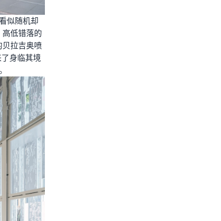
看似随机却
，高低错落的
的贝拉吉奥喷
来了身临其境
。