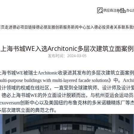
供应商注册
办公
首页
走进德必
项目链接
德必朋友圈
创新服务
新闻中心
加入德必
投资者关系
联系我
上海书城WE入选Architonic多层次建筑立面案
发布时间：2024-03-05
上海书城WE被瑞士Architonic收录进其发布的多层次建筑立面案
ulti-purpose buildings with multi-layered facade solutions》中。Ar
设计领域的权威在线社区，一直受到全球建筑师、设计师及设计
，
德必上海书城WE
的外立面设计脱颖而出，与杭州亚运会运动员
exoversum创新中心以及美国纽约布鲁克林的多米诺糖精炼厂等
多层次建筑立面的典范之作。