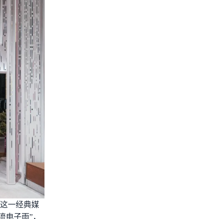
籍这一经典媒
流电子雨”，