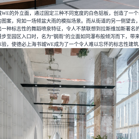
城WE的外立面，通过固定三种不同宽度的白色铝板，创造了一个
的图案，宛如一场倾盆大雨的模拟场景。而从街道的另一侧望去
出一种标志性的舞蹈喷泉特征，令人不禁联想到拉斯维加斯著名
漫步至园区入口时，名为“钢雨”的立面如同瀑布般倾泻而下，带
体验，使德必上海书城WE成为了一个令人难以忘怀的标志性建筑