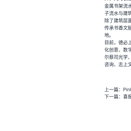
金属书架流
子流水与建
除了建筑层
传承书香文
地。
目前，德必上
化创意、数
尔蔡司光学、
咨询、志上
上一篇：
下一篇：