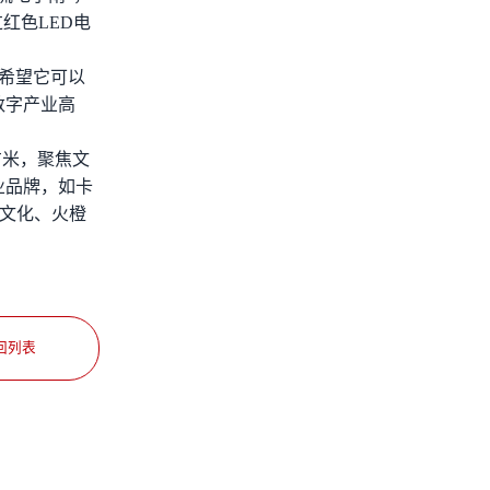
红色LED电
希望它可以
数字产业高
方米，聚焦文
业品牌，如卡
达文化、火橙
回列表