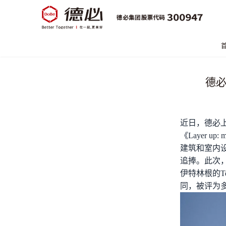
德必
近日，
德必
《Layer up: m
建筑和室内
追捧。此次
伊特林根的T
同，被评为