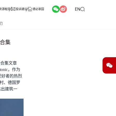
EN
房源租赁
投诉建议
德必家园
们
例合集
例合集文章
chitonic，作为
爱好者的热烈
村、德国罗
杰出建筑一