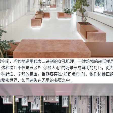
部空间，巧妙地运用代表二进制的穿孔肌理，于建筑物的较低楼
。这种设计不仅与园区外“倾盆大雨”的场景形成鲜明的对比，更
一种舒适、宁静的氛围。当游客穿过“知识瀑布”时，他们仿佛正
的秘密世界，如同迷失在无尽的书页之中。