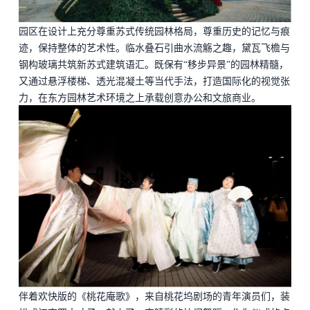
园区在设计上充分尊重苏式传统园林格局，尊重历史的记忆与痕
迹，保持整体的艺术性。临水叠石引曲水流觞之趣，黛瓦飞檐与
钢构玻璃共筑新苏式建筑语汇。既保有
“移步异景”的园林精髓，
又通过悬浮楼梯、透光混凝土等当代手法，打造国际化的视觉张
力，在东方园林艺术环境之上承载创意办公和文旅商业。
伴着欢快版的《桃花庵歌》，来自桃花坞剧场的青年演员们，装