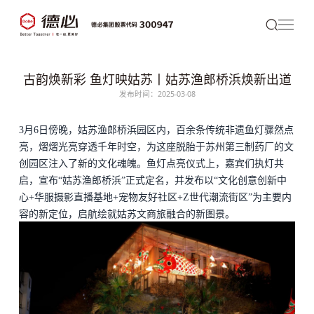
古韵焕新彩 鱼灯映姑苏丨姑苏渔郎桥浜焕新出道
发布时间：2025-03-08
3月6日傍晚，姑苏
渔郎桥浜
园区内，百余条传统非遗鱼灯骤然点
亮，熠熠光亮穿透千年时空，为这座脱胎于苏州第三制药厂的文
创园区注入了新的文化魂魄。鱼灯点亮仪式上，嘉宾们执灯共
启，宣布“
姑苏渔郎桥浜
”正式定名，并发布以“文化创意创新中
心+华服摄影直播基地+宠物友好社区+Z世代潮流街区”为主要内
容的新定位，启航绘就姑苏文商旅融合的新图景。