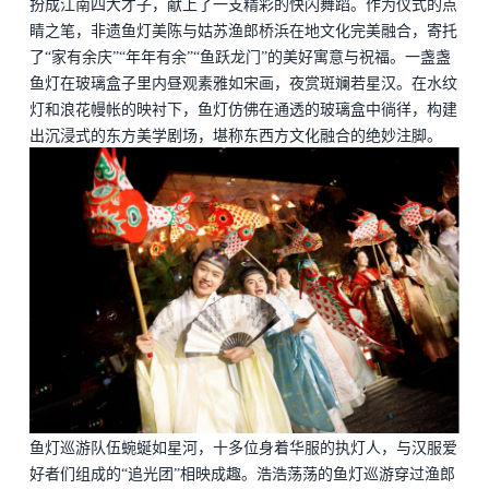
扮成江南四大才子，献上了一支精彩的快闪舞蹈。作为仪式的点
睛之笔，非遗鱼灯美陈与姑苏渔郎桥浜在地文化完美融合，寄托
了
“家有余庆”“年年有余”“鱼跃龙门”的美好寓意与祝福。一盏盏
鱼灯在玻璃盒子里内昼观素雅如宋画，夜赏斑斓若星汉。在水纹
灯和浪花幔帐的映衬下，鱼灯仿佛在通透的玻璃盒中徜徉，构建
出沉浸式的东方美学剧场，堪称东西方文化融合的绝妙注脚。
鱼灯巡游队伍蜿蜒如星河，十多位身着华服的执灯人，与汉服爱
好者们组成的
“追光团”相映成趣。浩浩荡荡的鱼灯巡游穿过渔郎