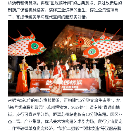
桥浜巷和佛慧庵，再现“鱼戏莲叶间”的古典意境；穿过改造后的
制药厂保留机械装置，演绎工业遗存的重生；穿过全景玻璃盒
子，完成传统美学与现代空间的超现实对话。
占据古城
C位的姑苏渔郎桥浜，正构建“15分钟文旅生态圈”，地
铁6号线串联拙政园与苏州博物馆，9029路“非遗专线”直通山塘
街，步行可直达平江路，距离苏州站也仅有10分钟车程。园区业
态丰富、产业集聚，优艺美术馆构建艺术引力场，爬行宇宙爬宠
工作室破壁单身爬宠经济，“柒拾二摄影”“甜妹妆造”等汉服品牌