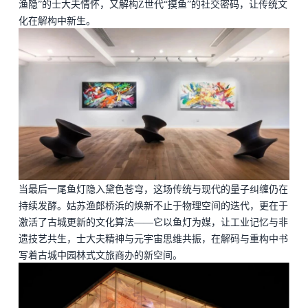
渔隐”的士大夫情怀，又解构Z世代“摸鱼”的社交密码，让传统文
化在解构中新生。
当最后一尾鱼灯隐入黛色苍穹，这场传统与现代的量子纠缠仍在
持续发酵。姑苏渔郎桥浜的焕新不止于物理空间的迭代，更在于
激活了古城更新的文化算法
——它以鱼灯为媒，让工业记忆与非
遗技艺共生，士大夫精神与元宇宙思维共振，在解码与重构中书
写着古城中园林式文旅商办的新空间。