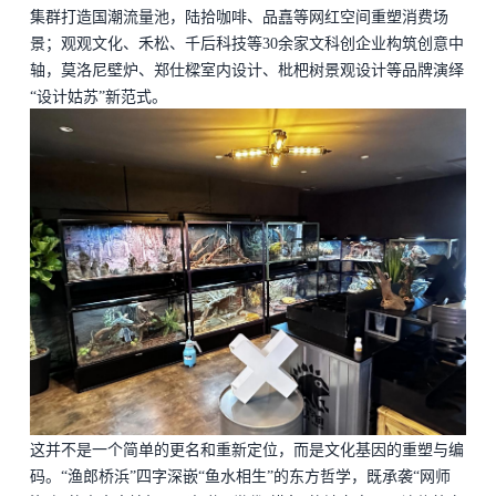
集群打造国潮流量池，陆拾咖啡、品嚞等网红空间重塑消费场
景；观观文化、禾松、千后科技等30余家文科创企业构筑创意中
轴，莫洛尼壁炉、郑仕樑室内设计、枇杷树景观设计等品牌演绎
“设计姑苏”新范式。
这并不是一个简单的更名和重新定位，而是文化基因的重塑与编
码。
“渔郎桥浜”四字深嵌“鱼水相生”的东方哲学，既承袭“网师